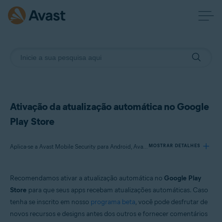
Ativação da atualização automática no Google
Play Store
Aplica-se a Avast Mobile Security para Android, Avast SecureLine VPN para Android, Avast Cleanup para Android, Avast Passwords para Android, Avast Battery Saver para Android
MOSTRAR DETALHES
Recomendamos ativar a atualização automática no
Google Play
Produtos:
Store
para que seus apps recebam atualizações automáticas. Caso
Avast Mobile Security 6.x para Android
tenha se inscrito em nosso
programa beta
, você pode desfrutar de
Avast SecureLine VPN 6.x para Android
novos recursos e designs antes dos outros e fornecer comentários
Avast Cleanup 5.x para Android