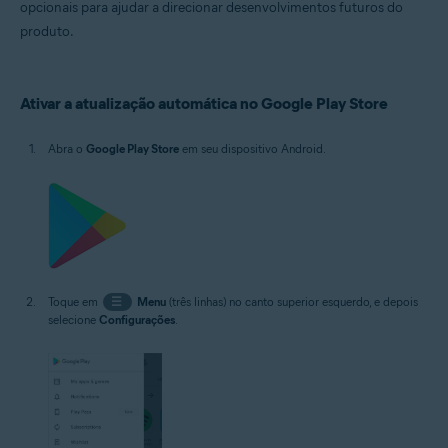
Avast Passwords 1.x para Android
opcionais para ajudar a direcionar desenvolvimentos futuros do
Avast Battery Saver 2.x para Android
produto.
Sistemas operacionais:
Google Android 5.0 (Lollipop, API 21) ou mais recente, a versão exata
Ativar a atualização automática no Google Play Store
depende do produto
Abra o
Google Play Store
em seu dispositivo Android.
Toque em
☰
Menu
(três linhas) no canto superior esquerdo, e depois
selecione
Configurações
.