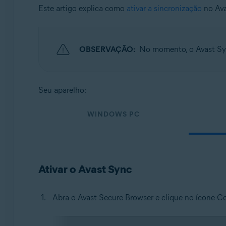
Sistemas operacionais:
Este artigo explica como
ativar a sincronização
no Ava
Windows, macOS, Android e iOS
OBSERVAÇÃO:
No momento, o Avast Syn
Seu aparelho:
WINDOWS PC
Ativar o Avast Sync
Abra o Avast Secure Browser e clique no ícone Con