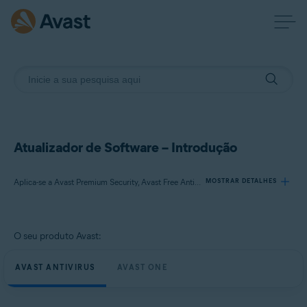
Atualizador de Software – Introdução
Aplica-se a Avast Premium Security, Avast Free Antivirus, Avast One
MOSTRAR DETALHES
Produtos:
O seu produto Avast:
Avast Premium Security
Avast Free Antivirus
AVAST ANTIVIRUS
AVAST ONE
Avast One
Sistemas operacionais: