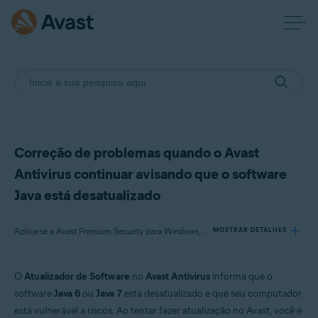
Correção de problemas quando o Avast
Antivirus continuar avisando que o software
Java está desatualizado
Aplica-se a Avast Premium Security para Windows, Avast Free Antivirus para Windows
MOSTRAR DETALHES
O
Atualizador de Software
no
Avast Antivirus
informa que o
Produtos:
software
Java 6
ou
Java 7
está desatualizado e que seu computador
Avast Premium Security 22.x para Windows
está vulnerável a riscos. Ao tentar fazer atualização no Avast, você é
Avast Free Antivirus 22.x para Windows