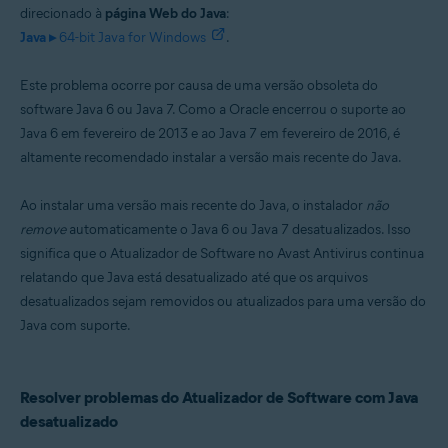
direcionado à
página Web do Java
:
Java ▸
64-bit Java for Windows
.
Sistemas operacionais:
Microsoft Windows 11 Home / Pro / Enterprise / Education
Este problema ocorre por causa de uma versão obsoleta do
Microsoft Windows 10 Home / Pro / Enterprise / Education - 32 / 64-bit
Microsoft Windows 8.1 / Pro / Enterprise - 32 / 64-bit
software Java 6 ou Java 7. Como a Oracle encerrou o suporte ao
Microsoft Windows 8 / Pro / Enterprise - 32 / 64-bit
Java 6 em fevereiro de 2013 e ao Java 7 em fevereiro de 2016, é
Microsoft Windows 7 Home Basic/Home
altamente recomendado instalar a versão mais recente do Java.
Premium/Professional/Enterprise/Ultimate - Service Pack 1 com
atualização de pacote cumulativo de conveniência, 32/64 bits
Ao instalar uma versão mais recente do Java, o instalador
não
remove
automaticamente o Java 6 ou Java 7 desatualizados. Isso
significa que o Atualizador de Software no Avast Antivirus continua
relatando que Java está desatualizado até que os arquivos
desatualizados sejam removidos ou atualizados para uma versão do
Java com suporte.
Resolver problemas do Atualizador de Software com Java
desatualizado