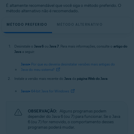
É altamente recomendável que você siga o método preferido. O
método alternativo não é recomendado.
MÉTODO PREFERIDO
MÉTODO ALTERNATIVO
Desinstale o
Java 6
ou
Java 7
. Para mais informações, consulte o
artigo do
Java
a seguir:
Java ▸
Por que eu deveria desinstalar versões mais antigas do
Java do meu sistema?
Instale a versão mais recente do
Java
da
página Web do Java
:
Java ▸
64-bit Java for Windows
OBSERVAÇÃO:
Alguns programas podem
depender do Java 6 (ou 7) para funcionar. Se o Java
6 (ou 7) for removido, o comportamento desses
programas poderá mudar.