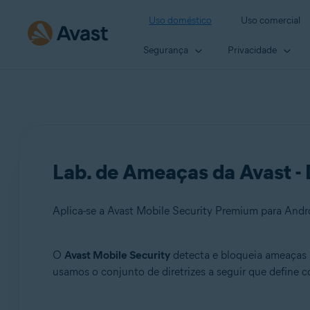
Uso doméstico
Uso comercial
Segurança
Privacidade
Lab. de Ameaças da Avast - 
Aplica-se a Avast Mobile Security Premium para Andro
O
Avast Mobile Security
detecta e bloqueia ameaças 
Produtos:
usamos o conjunto de diretrizes a seguir que defin
Avast Mobile Security Premium 6.x para Android
Avast Mobile Security 6.x para Android