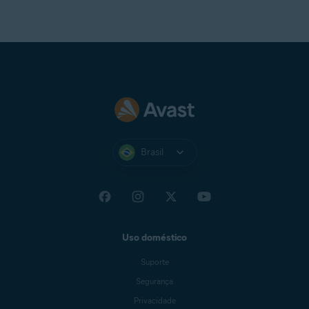
Idealmente a resolução padrão de tela não pode ser
inferior a
1024 x 768
pixels
Brasil
Uso doméstico
Suporte
Segurança
Privacidade