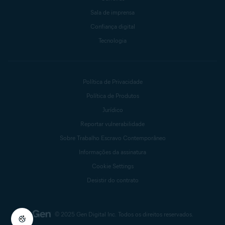
Sala de imprensa
Confiança digital
Tecnologia
Política de Privacidade
Política de Produtos
Jurídico
Reportar vulnerabilidade
Sobre Trabalho Escravo Contemporâneo
Informações da assinatura
Cookie Settings
Desistir do contrato
© 2025 Gen Digital Inc.
Todos os direitos reservados.