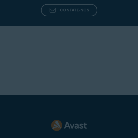
Telnet
CONTATE-NOS
Telnor Denmark
Telstra
T-Online
UOL Mail
Virgin
Virginmedia
Internet
Windowslive
Yahoo
Yandex Mail
Zeeland Net
Ziggo Mail
Zoho Mail