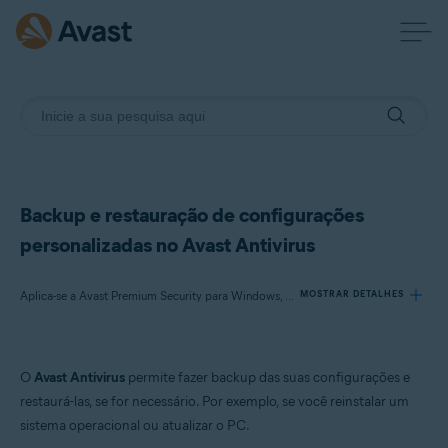
Backup e restauração de configurações
personalizadas no Avast Antivirus
Aplica-se a Avast Premium Security para Windows, Avast Free Antivirus para Windows
MOSTRAR DETALHES
Produtos:
O
Avast Antivirus
permite fazer backup das suas configurações e
Avast Premium Security 22.x para Windows
restaurá-las, se for necessário. Por exemplo, se você reinstalar um
Avast Free Antivirus 22.x para Windows
sistema operacional ou atualizar o PC.