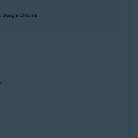
 o
Google Chrome
.
s
.