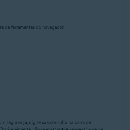
rra de ferramentas do navegador.
om segurança, digite sua consulta na barra de
s. Opcionalmente, clique em
Configurações
(ícone de