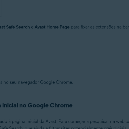
ast Safe Search
e
Avast Home Page
para fixar as extensões na ba
dos no seu navegador Google Chrome.
a inicial no Google Chrome
do à página inicial da Avast. Para começar a pesquisar na web c
fe Search, que ajuda a filtrar sites potencialmente prejudiciai