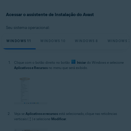
Sistemas operacionais:
Microsoft Windows 11 Home / Pro / Enterprise / Education
Acessar o assistente de Instalação do Avast
Microsoft Windows 10 Home / Pro / Enterprise / Education - 32 / 64-bit
Microsoft Windows 8.1 / Pro / Enterprise - 32 / 64-bit
Microsoft Windows 8 / Pro / Enterprise - 32 / 64-bit
Seu sistema operacional:
Microsoft Windows 7 Home Basic/Home
Premium/Professional/Enterprise/Ultimate - Service Pack 1 com
WINDOWS 11
WINDOWS 10
WINDOWS 8
WINDOWS 7
atualização de pacote cumulativo de conveniência, 32/64 bits
Clique com o botão direito no botão
Iniciar
do Windows e selecione
Aplicativos e Recursos
no menu que será exibido.
Veja se
Aplicativos e recursos
está selecionado, clique nas reticências
verticais (
⋮
) e selecione
Modificar
.