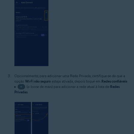
Opcionalmente, para adicionar uma Rede Privada, certifique-se de que a
opção
Wi-Fi não seguro
esteja ativada, depois toque em
Redes confiáveis
▸
+
(o ícone de mais) para adicionar a rede atual à lista de
Redes
Privadas
.