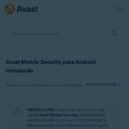
Avast Mobile Security para Android -
Introdução
Aplica-se a Avast Mobile Security, Avast Mobile Security Premium, Avast Mobile Security Ultimate
MOSTRAR DETALHES
Produtos:
OBSERVAÇÃO:
Este artigo se aplica ao app
Avast Mobile Security
legado
Avast Mobile Security
, que está sendo
Avast Mobile Security Premium
substituído pelo
novo Avast One
. Como parte
Avast Mobile Security Ultimate
dessa transição, o Avast Mobile Security legado