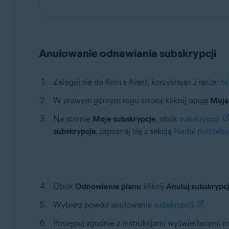
Anulowanie odnawiania subskrypcji
Zaloguj się do Konta Avast, korzystając z łącza:
ht
W prawym górnym rogu strony kliknij opcję
Moje
Na stronie
Moje subskrypcje
, obok
subskrypcji
subskrypcja
, zapoznaj się z sekcją
Nadal potrzeb
Obok
Odnowienie planu
kliknij
Anuluj subskrypc
Wybierz powód anulowania
subskrypcji
.
Postępuj zgodnie z instrukcjami wyświetlanymi n