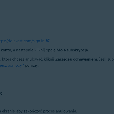
tps://id.avast.com/sign-in
 konto
, a następnie kliknij opcję
Moje subskrypcje
.
, którą chcesz anulować, kliknij
Zarządzaj odnawianiem
. Jeśli su
ujesz pomocy?
poniżej.
ję
.
a ekranie, aby zakończyć proces anulowania.