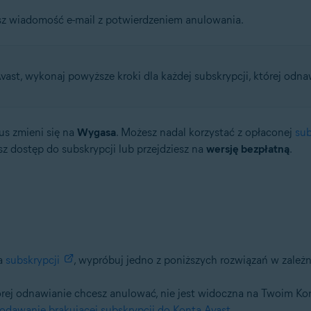
sz wiadomość e-mail z potwierdzeniem anulowania.
vast, wykonaj powyższe kroki dla każdej subskrypcji, której odn
us zmieni się na
Wygasa
. Możesz nadal korzystać z opłaconej
sub
sz dostęp do subskrypcji lub przejdziesz na
wersję bezpłatną
.
ia
subskrypcji
, wypróbuj jedno z poniższych rozwiązań w zależ
której odnawianie chcesz anulować, nie jest widoczna na Twoim K
odawanie brakującej subskrypcji do Konta Avast
.