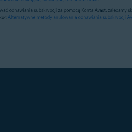
lować odnawiania subskrypcji za pomocą Konta Avast, zalecamy s
kuł:
Alternatywne metody anulowania odnawiania subskrypcji Av