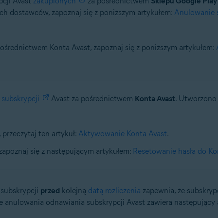
pcji Avast
zakupionych
za pośrednictwem
Sklepu Google Play
ch dostawców, zapoznaj się z poniższym artykułem:
Anulowanie s
 pośrednictwem Konta Avast, zapoznaj się z poniższym artykułem:
e
subskrypcji
Avast za pośrednictwem
Konta Avast
. Utworzono 
przeczytaj ten artykuł:
Aktywowanie Konta Avast
.
 zapoznaj się z następującym artykułem:
Resetowanie hasła do Ko
subskrypcji
przed
kolejną
datą rozliczenia
zapewnia, że subskrypc
 anulowania odnawiania subskrypcji Avast zawiera następujący 