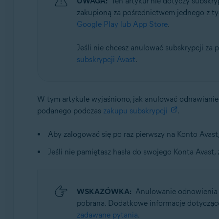
UWAGA:
Ten artykuł nie dotyczy subskry
Systemy operacyjne:
zakupioną za pośrednictwem jednego z ty
Wszystkie obsługiwane systemy operacyjne
Google Play lub App Store
.
Jeśli nie chcesz anulować subskrypcji za
subskrypcji Avast
.
W tym artykule wyjaśniono, jak anulować odnawiani
podanego podczas
zakupu subskrypcji
.
Aby zalogować się po raz pierwszy na Konto Avast, 
Jeśli nie pamiętasz hasła do swojego Konta Avast,
WSKAZÓWKA:
Anulowanie odnowienia 
pobrana. Dodatkowe informacje dotyczące
zadawane pytania
.