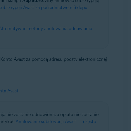
ani sklepu
App Store
. Aby anulować subskrypcję
ubskrypcji Avast za pośrednictwem Sklepu
Alternatywne metody anulowania odnawiania
Konto Avast za pomocą adresu poczty elektronicznej
nta Avast
.
ja nie zostanie odnowiona, a opłata nie zostanie
artykuł:
Anulowanie subskrypcji Avast — często