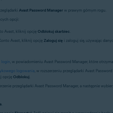
rzeglądarki
Avast Password Manager
w prawym górnym rogu.
cych opcji:
o Avast, kliknij opcję
Odblokuj skarbiec
.
Konto Avast, kliknij opcję
Zaloguj się
i zaloguj się, używając dan
 login
, w powiadomieniu Avast Password Manager, które otrzymas
ykowego logowania
, w rozszerzeniu przeglądarki Avast Password
ij opcję
Odblokuj
.
erzenie przeglądarki Avast Password Manager, a następnie wybie
a
.