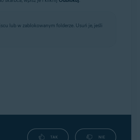
 skarbca, wpisz je i kliknij
Odblokuj
.
cu lub w zablokowanym folderze. Usuń je, jeśli
TAK
NIE