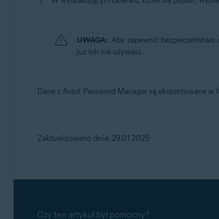
W wyskakującym okienku, które się pojawi, wybie
UWAGA:
Aby zapewnić bezpieczeństwo da
już ich nie używasz.
Dane z Avast Password Manager są eksportowane w f
Zaktualizowano dnia: 29.01.2025
Czy ten artykuł był pomocny?