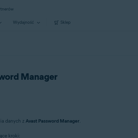
rtnerów
Wydajność
Sklep
ssword Manager
nia danych z
Avast Password Manager
.
ce kroki: