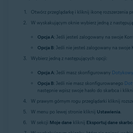
Systemy operacyjne:
Otwórz przeglądarkę i kliknij ikonę rozszerzenia p
Windows, macOS
W wyskakującym oknie wybierz jedną z następują
Opcja A
: Jeśli jesteś zalogowany na swoje Kont
Opcja B
: Jeśli nie jesteś zalogowany na swoje 
Wybierz jedną z następujących opcji:
Opcja A
: Jeśli masz skonfigurowany
Dotykowy
Opcja B
: Jeśli nie masz skonfigurowanego
Dot
następnie wpisz swoje hasło do skarbca i klikn
W prawym górnym rogu przeglądarki kliknij rozsz
W menu po lewej stronie kliknij
Ustawienia
.
W sekcji
Moje dane
kliknij
Eksportuj dane skarbc