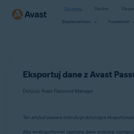
Dla domu
Dla firm
Dla pa
Bezpieczeństwo
Prywatność
Eksportuj dane z Avast Pa
Dotyczy Avast Password Manager
Produkty:
Ten artykuł zawiera instrukcje dotyczące eksportowa
Avast Password Manager
Aby wyeksportować zapisane dane, wykonaj następują