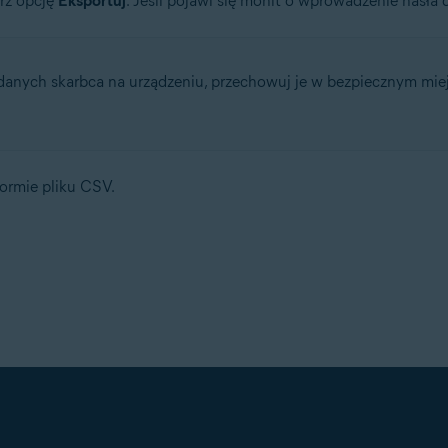
rz opcję
Eksportuj
. Jeśli pojawi się monit o wprowadzenie hasła do
nych skarbca na urządzeniu, przechowuj je w bezpiecznym miejs
ormie pliku CSV.