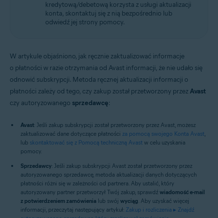
kredytową/debetową korzysta z usługi aktualizacji
konta, skontaktuj się z nią bezpośrednio lub
odwiedź jej strony pomocy.
W artykule objaśniono, jak ręcznie zaktualizować informacje
o płatności w razie otrzymania od Avast informacji, że nie udało się
odnowić subskrypcji. Metoda ręcznej aktualizacji informacji o
płatności zależy od tego, czy zakup został przetworzony przez
Avast
czy autoryzowanego
sprzedawcę
:
Avast
: Jeśli zakup subskrypcji został przetworzony przez Avast, możesz
zaktualizować dane dotyczące płatności
za pomocą swojego Konta Avast
,
lub
skontaktować się z Pomocą techniczną Avast
w celu uzyskania
pomocy.
Sprzedawcy
: Jeśli zakup subskrypcji Avast został przetworzony przez
autoryzowanego sprzedawcę, metoda aktualizacji danych dotyczących
płatności różni się w zależności od partnera. Aby ustalić, który
autoryzowany partner przetworzył Twój zakup, sprawdź
wiadomość e-mail
z potwierdzeniem zamówienia
lub swój
wyciąg
. Aby uzyskać więcej
informacji, przeczytaj następujący artykuł:
Zakup i rozliczenia ▸ Znajdź