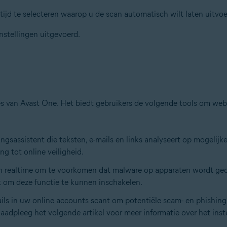
ijd te selecteren waarop u de scan automatisch wilt laten uitvoe
stellingen uitgevoerd.
ies van Avast One. Het biedt gebruikers de volgende tools om we
ngsassistent die teksten, e-mails en links analyseert op mogelijk
g tot online veiligheid.
t in realtime om te voorkomen dat malware op apparaten wordt ge
st om deze functie te kunnen inschakelen.
ls in uw online accounts scant om potentiële scam- en phishingr
 Raadpleeg het volgende artikel voor meer informatie over het inst