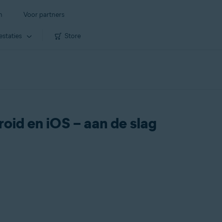
n
Voor partners
estaties
Store
id en iOS – aan de slag