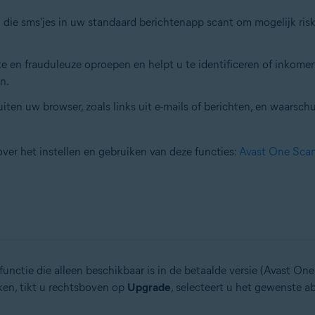
die sms'jes in uw standaard berichtenapp scant om mogelijk risk
te en frauduleuze oproepen en helpt u te identificeren of inkom
n.
uiten uw browser, zoals links uit e-mails of berichten, en waarschu
ver het instellen en gebruiken van deze functies:
Avast One Scam
unctie die alleen beschikbaar is in de betaalde versie (Avast On
iken, tikt u rechtsboven op
Upgrade
, selecteert u het gewenste a