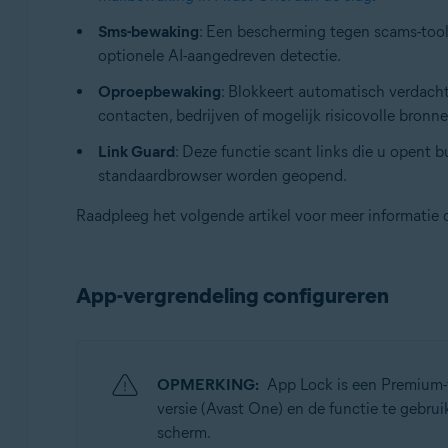
Sms-bewaking
: Een bescherming tegen scams-tool 
optionele AI-aangedreven detectie.
Oproepbewaking
: Blokkeert automatisch verdach
contacten, bedrijven of mogelijk risicovolle bronne
Link Guard
: Deze functie scant links die u opent b
standaardbrowser worden geopend.
Raadpleeg het volgende artikel voor meer informatie o
App-vergrendeling configureren
OPMERKING:
App Lock is een Premium-f
versie (Avast One) en de functie te gebru
scherm.