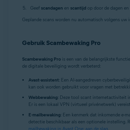
Geef
scandagen
en
scantijd
op door de dagen en t
Geplande scans worden nu automatisch volgens uw in
Gebruik Scambewaking Pro
Scambewaking Pro
is een van de belangrijkste funct
de digitale beveiliging wordt verbeterd:
Avast-assistent
: Een AI-aangedreven cyberbeveiligi
kan ook worden gebruikt voor vragen met betrekkin
Webbewaking
: Deze tool scant internetactivitei
Er is een lokaal VPN (virtueel privénetwerk) verei
E-mailbewaking
: Een kenmerk dat inkomende e-mai
detectie beschikbaar als een optionele instelling.
mailbewaking in Avast One: aan de slag
.