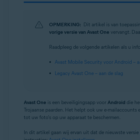
Besturingssystemen:
Android en iOS
OPMERKING:
Dit artikel is van toepass
vorige versie van Avast One
vervangt. Daa
Raadpleeg de volgende artikelen als u inf
Avast Mobile Security voor Android – a
Legacy Avast One – aan de slag
Avast One
is een beveiligingsapp voor
Android
die he
Trojaanse paarden. Het helpt ook uw e-mailaccounts e
tot uw foto's op uw apparaat te beschermen.
In dit artikel gaan wij ervan uit dat de nieuwste vers
instructies:
Avast One installeren
.