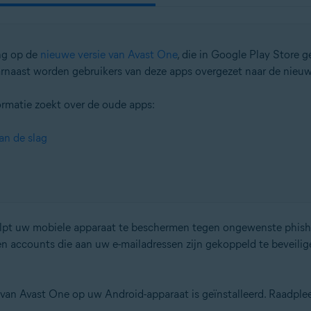
ing op de
nieuwe versie van Avast One
, die in Google Play Store g
rnaast worden gebruikers van deze apps overgezet naar de nieuw
ormatie zoekt over de oude apps:
an de slag
lpt uw mobiele apparaat te beschermen tegen ongewenste phishin
n accounts die aan uw e-mailadressen zijn gekoppeld te beveili
ie van Avast One op uw Android-apparaat is geïnstalleerd. Raadplee