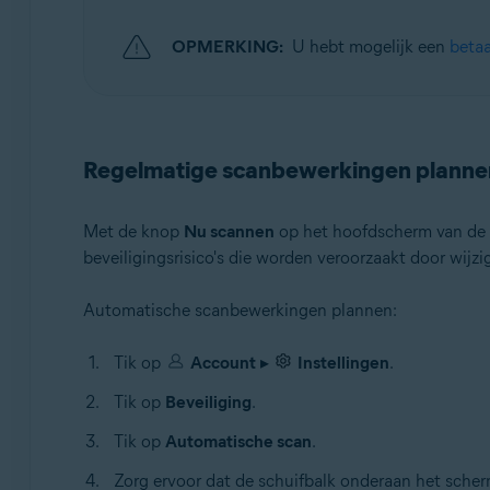
OPMERKING:
U hebt mogelijk een
beta
Regelmatige scanbewerkingen planne
Met de knop
Nu scannen
op het hoofdscherm van de a
beveiligingsrisico's die worden veroorzaakt door wijz
Automatische scanbewerkingen plannen:
Tik op
Account
▸
Instellingen
.
Tik op
Beveiliging
.
Tik op
Automatische scan
.
Zorg ervoor dat de schuifbalk onderaan het sche