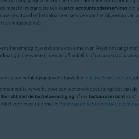
om uw betalingsgegevens voor een Avast-abonnement handmatig bi
 de meeste leveranciers van kaarten
accountupdateservices
om uw
an uw creditcard of betaalpas een service voor het bijwerken van
ersteuningspagina’s.
gevens handmatig bijwerkt als u een e-mail van Avast ontvangt 
atig bij te werken, is ervan afhankelijk of uw aankoop is verw
, kunt u uw betalingsgegevens bijwerken
via uw Avast-account
, o
bonnement is verwerkt door een wederverkoper, hangt het van de
ilbericht met de bestelbevestiging
of uw
factuuroverzicht
kunt u
tikel voor meer informatie:
Aankoop en facturering ▸ De geautori