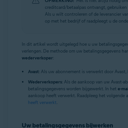
OPMERKING:
Het is niet altijd nodig 
Besturingssystemen:
creditcard/betaalpas ontvangt, gebruiken
Alle ondersteunde besturingssystemen
Als u wilt controleren of de leverancier v
op met het bedrijf of raadpleegt u de ond
In dit artikel wordt uitgelegd hoe u uw betalingsge
verlengen. De methode om uw betalingsgegevens handm
wederverkoper
:
Avast
: Als uw abonnement is verwerkt door Avast
Wederverkopers
: Als de aankoop van uw Avast-a
betalingsgegevens worden bijgewerkt. In het
e-ma
aankoop heeft verwerkt. Raadpleeg het volgende ar
heeft verwerkt
.
Uw betalingsgegevens bijwerken