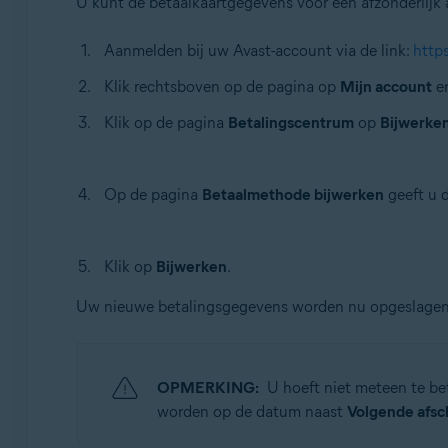
U kunt de betaalkaartgegevens voor een afzonderlij
Aanmelden bij uw Avast-account via de link:
https
Klik rechtsboven op de pagina op
Mijn account
en
Klik op de pagina
Betalingscentrum
op
Bijwerke
Op de pagina
Betaalmethode bijwerken
geeft u d
Klik op
Bijwerken
.
Uw nieuwe betalingsgegevens worden nu opgeslagen
OPMERKING:
U hoeft niet meteen te b
worden op de datum naast
Volgende afsch