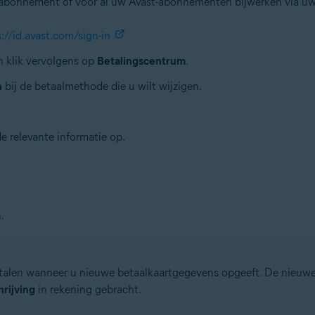
k abonnement of voor al uw Avast-abonnementen bijwerken via uw
://id.avast.com/sign-in
 klik vervolgens op
Betalingscentrum
.
n
bij de betaalmethode die u wilt wijzigen.
e relevante informatie op.
.
etalen wanneer u nieuwe betaalkaartgegevens opgeeft. De nieu
rijving
in rekening gebracht.