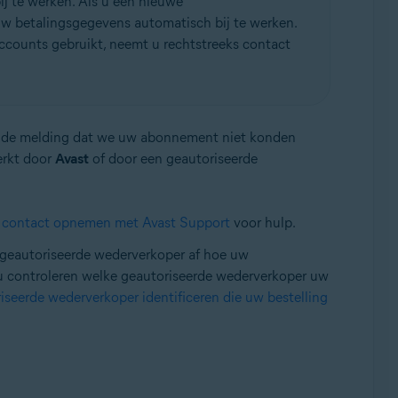
j te werken. Als u een nieuwe
 betalingsgegevens automatisch bij te werken.
 accounts gebruikt, neemt u rechtstreeks contact
met de melding dat we uw abonnement niet konden
erkt door
Avast
of door een geautoriseerde
f
contact opnemen met Avast Support
voor hulp.
 geautoriseerde wederverkoper af hoe uw
 controleren welke geautoriseerde wederverkoper uw
seerde wederverkoper identificeren die uw bestelling