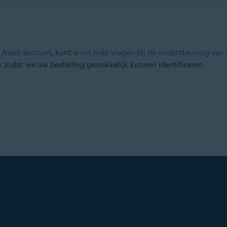
 Avast-account
, kunt u
om hulp vragen bij de ondersteuning van 
n
zodat we uw bestelling gemakkelijk kunnen identificeren.