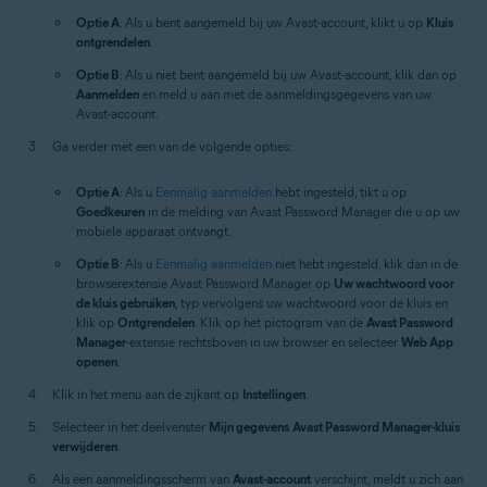
Optie A
: Als u bent aangemeld bij uw Avast-account, klikt u op
Kluis
ontgrendelen
.
Optie B
: Als u niet bent aangemeld bij uw Avast-account, klik dan op
Aanmelden
en meld u aan met de aanmeldingsgegevens van uw
Avast-account.
Ga verder met een van de volgende opties:
Optie A
: Als u
Eenmalig aanmelden
hebt ingesteld, tikt u op
Goedkeuren
in de melding van Avast Password Manager die u op uw
mobiele apparaat ontvangt.
Optie B
: Als u
Eenmalig aanmelden
niet hebt ingesteld, klik dan in de
browserextensie Avast Password Manager op
Uw wachtwoord voor
de kluis gebruiken
, typ vervolgens uw wachtwoord voor de kluis en
klik op
Ontgrendelen
. Klik op het pictogram van de
Avast Password
Manager
-extensie rechtsboven in uw browser en selecteer
Web App
openen
.
Klik in het menu aan de zijkant op
Instellingen
.
Selecteer in het deelvenster
Mijn gegevens
Avast Password Manager-kluis
verwijderen
.
Als een aanmeldingsscherm van
Avast-account
verschijnt, meldt u zich aan