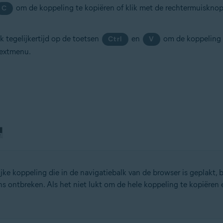
om de koppeling te kopiëren of klik met de rechtermuiskno
C
k tegelijkertijd op de toetsen
en
om de koppeling t
Ctrl
V
textmenu.
ijke koppeling die in de navigatiebalk van de browser is geplakt,
ns ontbreken. Als het niet lukt om de hele koppeling te kopiëren e