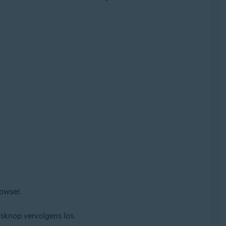
rowser.
isknop vervolgens los.