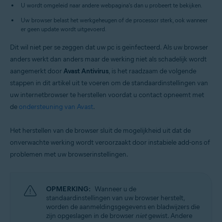
Besturingssystemen:
U wordt omgeleid naar andere webpagina's dan u probeert te bekijken.
Microsoft Windows 11 Home / Pro / Enterprise / Education
Uw browser belast het werkgeheugen of de processor sterk, ook wanneer
Microsoft Windows 10 Home / Pro / Enterprise / Education – 32-/64-bits
er geen update wordt uitgevoerd.
Microsoft Windows 8.1 / Pro / Enterprise – 32-/64-bits
Microsoft Windows 8 / Pro / Enterprise – 32-/64-bits
Dit wil niet per se zeggen dat uw pc is geïnfecteerd. Als uw browser
Microsoft Windows 7 Home Basic / Home Premium / Professional /
anders werkt dan anders maar de werking niet als schadelijk wordt
Enterprise / Ultimate – Service Pack 2, 32-/64-bits
aangemerkt door
Avast Antivirus
, is het raadzaam de volgende
stappen in dit artikel uit te voeren om de standaardinstellingen van
uw internetbrowser te herstellen voordat u contact opneemt met
de
ondersteuning van Avast
.
Het herstellen van de browser sluit de mogelijkheid uit dat de
onverwachte werking wordt veroorzaakt door instabiele add-ons of
problemen met uw browserinstellingen.
OPMERKING:
Wanneer u de
standaardinstellingen van uw browser herstelt,
worden de aanmeldingsgegevens en bladwijzers die
zijn opgeslagen in de browser
niet
gewist. Andere