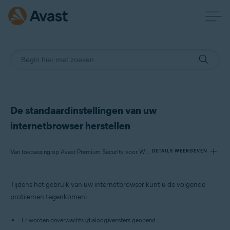
De standaardinstellingen van uw
internetbrowser herstellen
Van toepassing op Avast Premium Security voor Windows, Avast Free Antivirus voor Windows
DETAILS WEERGEVEN
Tijdens het gebruik van uw internetbrowser kunt u de volgende
Producten:
problemen tegenkomen:
Avast Premium Security 20.x voor Windows
Avast Free Antivirus 20.x voor Windows
Er worden onverwachts (dialoog)vensters geopend.