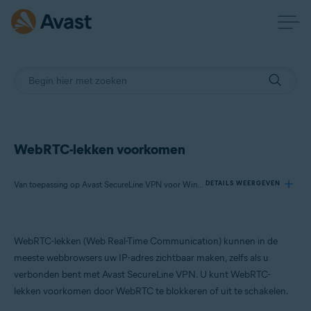
WebRTC-lekken voorkomen
Van toepassing op Avast SecureLine VPN voor Windows, Avast SecureLine VPN voor Mac
DETAILS WEERGEVEN
Producten:
WebRTC-lekken (Web Real-Time Communication) kunnen in de
Avast SecureLine VPN 5.x voor Windows
meeste webbrowsers uw IP-adres zichtbaar maken, zelfs als u
Avast SecureLine VPN 4.x voor Mac
verbonden bent met Avast SecureLine VPN. U kunt WebRTC-
lekken voorkomen door WebRTC te blokkeren of uit te schakelen.
Besturingssystemen: