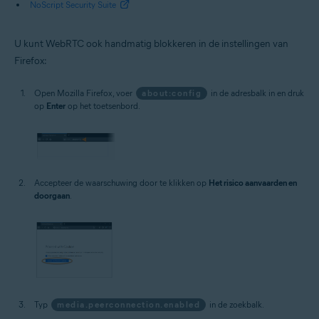
NoScript Security Suite
U kunt WebRTC ook handmatig blokkeren in de instellingen van
Firefox:
Open Mozilla Firefox, voer
about:config
in de adresbalk in en druk
op
Enter
op het toetsenbord.
Accepteer de waarschuwing door te klikken op
Het risico aanvaarden en
doorgaan
.
Typ
media.peerconnection.enabled
in de zoekbalk.