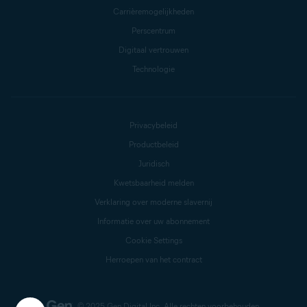
Carrièremogelijkheden
Perscentrum
Digitaal vertrouwen
Technologie
Privacybeleid
Productbeleid
Juridisch
Kwetsbaarheid melden
Verklaring over moderne slavernij
Informatie over uw abonnement
Cookie Settings
Herroepen van het contract
© 2025 Gen Digital Inc.
Alle rechten voorbehouden.