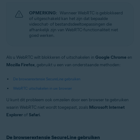
Microsoft Windows 10 Home / Pro / Enterprise / Education – 32-/64-bits
Microsoft Windows 8.1 / Pro / Enterprise – 32-/64-bits
OPMERKING:
Wanneer WebRTC is geblokkeerd
Microsoft Windows 8 / Pro / Enterprise – 32-/64-bits
of uitgeschakeld kan het zijn dat bepaalde
Microsoft Windows 7 Home Basic / Home Premium / Professional /
videochat- of bestandsdeeltoepassingen die
Enterprise / Ultimate – Service Pack 1, 32-/64-bits
afhankelijk zijn van WebRTC-functionaliteit niet
goed werken.
Apple macOS 11.x (Big Sur)
Apple macOS 10.15.x (Catalina)
Apple macOS 10.14.x (Mojave)
Apple macOS 10.13.x (High Sierra)
Als u WebRTC wilt blokkeren of uitschakelen in
Google Chrome
en
Apple macOS 10.12.x (Sierra)
Mozilla Firefox
, gebruikt u een van onderstaande methoden:
De browserextensie SecureLine gebruiken
WebRTC uitschakelen in uw browser
U kunt dit probleem ook omzeilen door een browser te gebruiken
waarin WebRTC niet wordt toegepast, zoals
Microsoft Internet
Explorer
of
Safari
.
De browserextensie SecureLine gebruiken