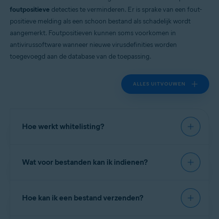
foutpositieve
detecties te verminderen. Er is sprake van een fout-
Alle ondersteunde besturingssystemen
positieve melding als een schoon bestand als schadelijk wordt
aangemerkt. Foutpositieven kunnen soms voorkomen in
antivirussoftware wanneer nieuwe virusdefinities worden
toegevoegd aan de database van de toepassing.
ALLES UITVOUWEN
Hoe werkt whitelisting?
Wanneer u toepassingsbestanden verzendt naar
Wat voor bestanden kan ik indienen?
Avast Viruslab
, controleren analisten de software
op schadelijke of ongewenste activiteiten.
Toepassingen die vrij zijn van malware en voldoen
Verzend bestanden alleen als u gemachtigd bent
aan onze richtlijnen voor
Hoe kan ik een bestand verzenden?
om goedkeuring aan te vragen. Dien geen
toepassingstransparantie, kunnen op de witte lijst
gamehacks, cracks, keygens of vergelijkbare