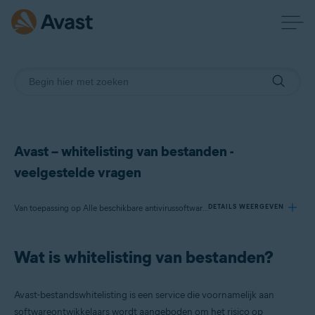
Avast – whitelisting van bestanden -
veelgestelde vragen
Van toepassing op Alle beschikbare antivirussoftware van Avast
DETAILS WEERGEVEN
Wat is whitelisting van bestanden?
Producten:
Alle beschikbare antivirussoftware van Avast
Avast-bestandswhitelisting is een service die voornamelijk aan
Besturingssystemen:
softwareontwikkelaars wordt aangeboden om het risico op