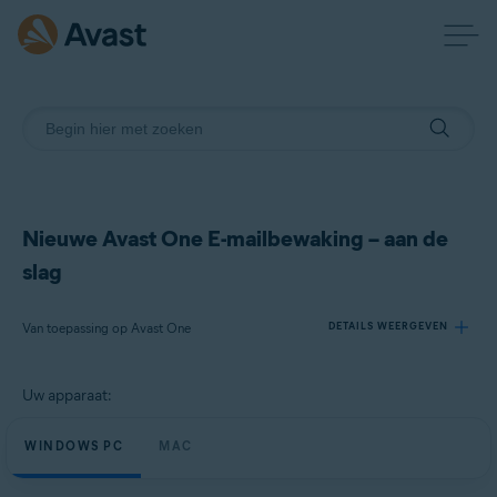
Nieuwe Avast One E-mailbewaking – aan de
slag
Van toepassing op Avast One
DETAILS WEERGEVEN
Uw apparaat:
Producten:
Avast One
WINDOWS PC
MAC
Besturingssystemen: