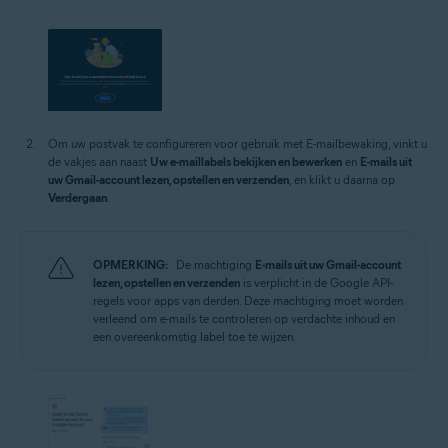
Om uw postvak te configureren voor gebruik met E-mailbewaking, vinkt u
de vakjes aan naast
Uw e-maillabels bekijken en bewerken
en
E-mails uit
uw Gmail-account lezen, opstellen en verzenden
, en klikt u daarna op
Verdergaan
.
OPMERKING:
De machtiging
E-mails uit uw Gmail-account
lezen, opstellen en verzenden
is verplicht in de Google API-
regels voor apps van derden. Deze machtiging moet worden
verleend om e-mails te controleren op verdachte inhoud en
een overeenkomstig label toe te wijzen.