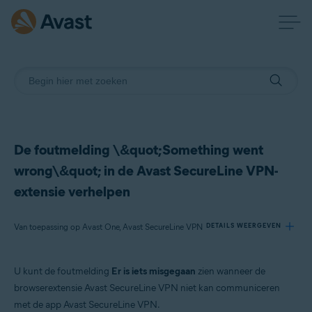
De foutmelding \&quot;Something went
wrong\&quot; in de Avast SecureLine VPN-
extensie verhelpen
Van toepassing op Avast One, Avast SecureLine VPN
DETAILS WEERGEVEN
U kunt de foutmelding
Er is iets misgegaan
zien wanneer de
Producten:
browserextensie Avast SecureLine VPN niet kan communiceren
Avast One
met de app Avast SecureLine VPN.
Avast SecureLine VPN