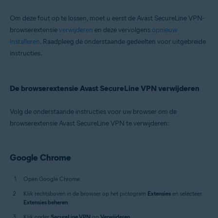
Om deze fout op te lossen, moet u eerst de Avast SecureLine VPN-
Besturingssystemen:
browserextensie
verwijderen
en deze vervolgens
opnieuw
Windows
installeren
. Raadpleeg de onderstaande gedeelten voor uitgebreide
instructies.
De browserextensie Avast SecureLine VPN verwijderen
Volg de onderstaande instructies voor uw browser om de
browserextensie Avast SecureLine VPN te verwijderen:
Google Chrome
Open Google Chrome.
Klik rechtsboven in de browser op het pictogram
Extensies
en selecteer
Extensies beheren
.
Klik onder
SecureLine VPN
op
Verwijderen
.