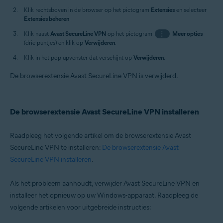
Klik rechtsboven in de browser op het pictogram
Extensies
en selecteer
Extensies beheren
.
Klik naast
Avast SecureLine VPN
op het pictogram
⋮
Meer opties
(drie puntjes) en klik op
Verwijderen
.
Klik in het pop-upvenster dat verschijnt op
Verwijderen
.
De browserextensie Avast SecureLine VPN is verwijderd.
De browserextensie Avast SecureLine VPN installeren
Raadpleeg het volgende artikel om de browserextensie Avast
SecureLine VPN te installeren:
De browserextensie Avast
SecureLine VPN installeren
.
Als het probleem aanhoudt, verwijder Avast SecureLine VPN en
installeer het opnieuw op uw Windows-apparaat. Raadpleeg de
volgende artikelen voor uitgebreide instructies: