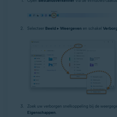
Open
Bestandsverkenner
via de Windows-taakba
Selecteer
Beeld
▸
Weergeven
en schakel
Verbor
Zoek uw verborgen snelkoppeling bij de weergege
Eigenschappen
.