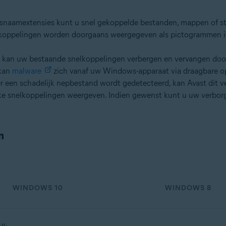
aamextensies kunt u snel gekoppelde bestanden, mappen of stat
koppelingen worden doorgaans weergegeven als pictogrammen i
n kan uw bestaande snelkoppelingen verbergen en vervangen doo
 kan
malware
zich vanaf uw Windows-apparaat via draagbare o
een schadelijk nepbestand wordt gedetecteerd, kan Avast dit ve
lijke snelkoppelingen weergeven. Indien gewenst kunt u uw verb
n
WINDOWS 10
WINDOWS 8