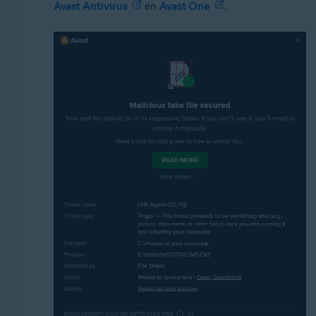
Avast Antivirus
en
Avast One
.
Avast Premium Security
Avast Free Antivirus
Avast One
Besturingssystemen:
Windows