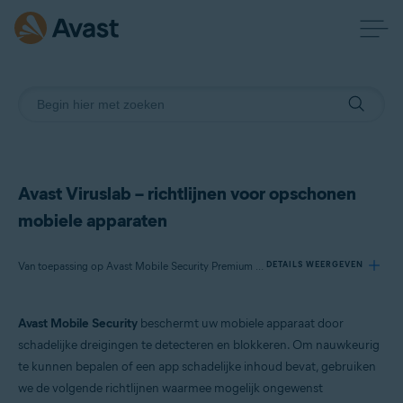
Avast Viruslab – richtlijnen voor opschonen
mobiele apparaten
Van toepassing op Avast Mobile Security Premium voor Android, Avast Mobile Security voor Android
DETAILS WEERGEVEN
Avast Mobile Security
beschermt uw mobiele apparaat door
Producten:
schadelijke dreigingen te detecteren en blokkeren. Om nauwkeurig
Avast Mobile Security Premium 6.x voor Android
te kunnen bepalen of een app schadelijke inhoud bevat, gebruiken
Avast Mobile Security 6.x voor Android
we de volgende richtlijnen waarmee mogelijk ongewenst