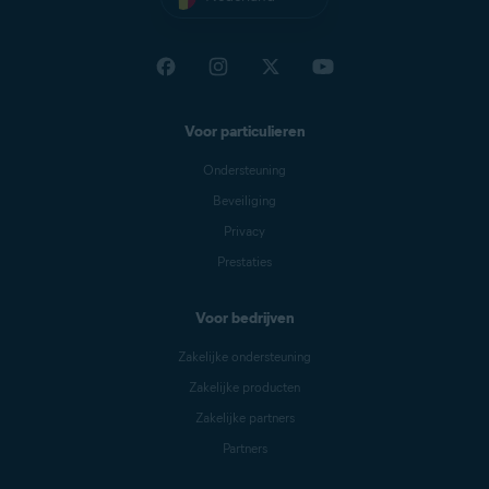
toegankelijke locatie.
Verboden (aangemerkt als malware):
Gebruikersgegevens moeten privé blijven, tenzij de
gebruiker geïnformeerde toestemming heeft gegeven
Voor particulieren
om de gegevens te delen met een derde partij.
Ondersteuning
Beveiliging
Privacy
Prestaties
Voor bedrijven
Zakelijke ondersteuning
Zakelijke producten
Zakelijke partners
Partners