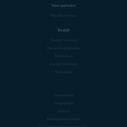
Voor partners
Mobiele providers
Bedrijf
Contact opnemen
Carrièremogelijkheden
Perscentrum
Digitaal vertrouwen
Technologie
Privacybeleid
Productbeleid
Juridisch
Kwetsbaarheid melden
Verklaring over moderne slavernij