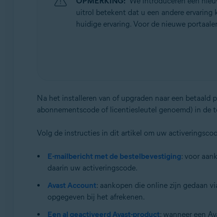
OPMERKING:
We introduceren een nieuw
Besturingssystemen:
uitrol betekent dat u een andere ervaring 
Alle ondersteunde besturingssystemen
huidige ervaring. Voor de nieuwe portaaler
Na het installeren van of upgraden naar een betaald
abonnementscode of licentiesleutel genoemd) in de t
Volg de instructies in dit artikel om uw activeringsc
E-mailbericht met de bestelbevestiging
: voor aan
daarin uw activeringscode.
Avast Account
: aankopen die online zijn gedaan v
opgegeven bij het afrekenen.
Een al geactiveerd Avast-product
: wanneer een A