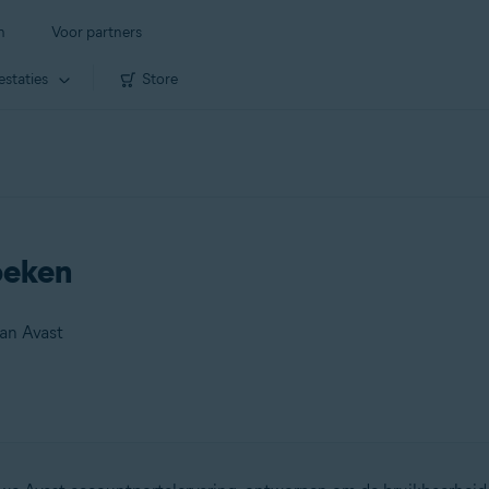
n
Voor partners
estaties
Store
oeken
an Avast