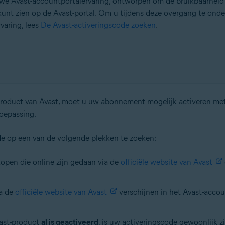
e Avast-accountportalervaring, ontworpen om de bruikbaarheid e
kunt zien op de Avast-portal. Om u tijdens deze overgang te onde
varing, lees
De Avast-activeringscode zoeken
.
 product van Avast, moet u uw abonnement mogelijk activeren met
oepassing.
ode op een van de volgende plekken te zoeken:
kopen die online zijn gedaan via de
officiële website van Avast
ia de
officiële website van Avast
verschijnen in het Avast-accou
vast-product
al is geactiveerd
, is uw activeringscode gewoonlijk z