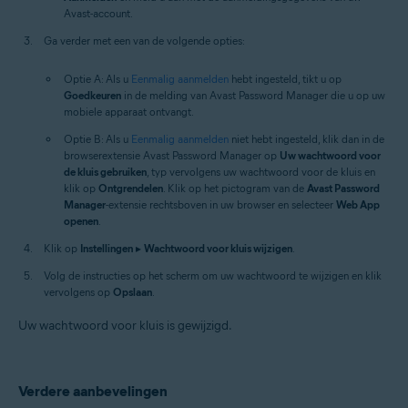
Avast-account.
Ga verder met een van de volgende opties:
Optie A: Als u
Eenmalig aanmelden
hebt ingesteld, tikt u op
Goedkeuren
in de melding van Avast Password Manager die u op uw
mobiele apparaat ontvangt.
Optie B: Als u
Eenmalig aanmelden
niet hebt ingesteld, klik dan in de
browserextensie Avast Password Manager op
Uw wachtwoord voor
de kluis gebruiken
, typ vervolgens uw wachtwoord voor de kluis en
klik op
Ontgrendelen
. Klik op het pictogram van de
Avast Password
Manager
-extensie rechtsboven in uw browser en selecteer
Web App
openen
.
Klik op
Instellingen
▸
Wachtwoord voor kluis wijzigen
.
Volg de instructies op het scherm om uw wachtwoord te wijzigen en klik
vervolgens op
Opslaan
.
Uw wachtwoord voor kluis is gewijzigd.
Verdere aanbevelingen