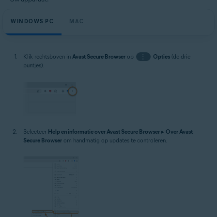
WINDOWS PC
MAC
Klik rechtsboven in
Avast Secure Browser
op
⋮
Opties
(de drie
puntjes).
Selecteer
Help en informatie over Avast Secure Browser
▸
Over Avast
Secure Browser
om handmatig op updates te controleren.