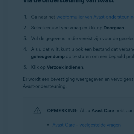
Via de ondersteuning van Avast
Besturingssystemen:
Alle ondersteunde besturingssystemen
Ga naar het
webformulier van Avast-ondersteunin
Selecteer uw type vraag en klik op
Doorgaan
.
Vul de gegevens in die vereist zijn voor de gesel
Als u dat wilt, kunt u ook een bestand dat verba
geheugendump
op te sturen om een bepaald pro
Klik op
Verzoek indienen
.
Er wordt een bevestiging weergegeven en vervolgens o
Avast-ondersteuning.
OPMERKING:
Als u
Avast Care
hebt aang
Avast Care – veelgestelde vragen