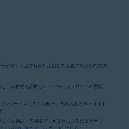
ーザーがネット上の脅威を認識して回避するための次の
析し、潜在的な詐欺やサイバーセキュリティの懸念
ウンロードされるのを防ぎ、悪意のあるWebサイト
す。
スクを検出する機能で、AI支援による検出がオプ
しい Avast One メール ガード: はじめに
。