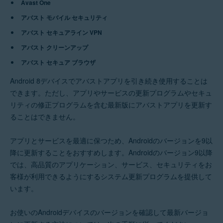
Avast One
アバスト セキュアライン VPN 6.x Android版
アバスト クリーンアップ 24.x Android版
アバスト モバイル セキュリティ
アバスト セキュア ブラウザ プロ8.x Android版
アバスト セキュア ブラウザ8.x Android版
アバスト セキュアライン VPN
アバスト クリーンアップ
オペレーティング システム:
アバスト セキュア ブラウザ
Google Android 9.0（Pie、API 28）以降
Android 8デバイスでアバストアプリを引き続き使用することは
できます。ただし、アプリやサービスの更新プログラムやセキュ
リティの修正プログラムを含む最新版にアバストアプリを更新す
ることはできません。
アプリとサービスを最適に保つため、Androidのバージョンを9以
降に更新することをおすすめします。Androidのバージョン9以降
では、高品質のアプリケーション、サービス、セキュリティをお
客様が利用できるようにするシステム更新プログラムを提供して
います。
お使いのAndroidデバイスのバージョンを確認して最新バージョ