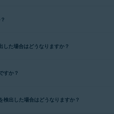
レミアム セキュリティの両方に含まれる無料機能の詳しい使用
ルアドレスなどの機密情報がパソコンからネットワークに漏洩
か？
など）に接続するときには、漏洩防止をオンにすることを推奨し
動します。[
漏洩防止
] の上のスライダが緑色（オン）になって
と、ハッカーやマルウェアがパソコンのオープンポートをスキャ
検出した場合はどうなりますか？
くことを推奨します。この機能をオンにするには、[
保護
] ▸ [
フ
ライダが緑色（オン）になっていることを確認します。
合、ネットワークが安全ではない可能性があることをお知らせ
何ですか？
が有効な場合も、
推奨）：現在のネットワークから直ちに切断し、今後、そのネ
信頼済みのネットワーク
に接続しているとき
ューションが、正当な理由でオープン ポートをスキャンする必
のこのネットワークの横に表示されます。ネットワークのブロッ
場合、ファイアウォールは
ARPスプーフィング攻撃
について警告
インスペクターは、ネットワーク上のパソコンのオープンポー
威を検出した場合はどうなりますか？
ス解決プロトコル（
ARP
）を悪用して、ネットワーク上のデバ
ク
：ネットワークには接続されたままですが、ポートのスキャ
、攻撃者はプライベートメッセージ、支払い情報、ログイン認
を継続することができますが、ネットワーク上に他に脅威が存
にすると
信頼されていないネットワーク
に接続した場合にのみ