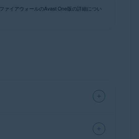
イアウォールのAvast One版の詳細につい
t Rollup Update、32 / 64 ビット
入をブロックする機能のことです。この機能
で、保護を確実に維持できます。