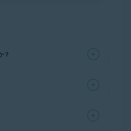
バイス
] で管理できます。
知らせします。表示されるダイアログで、以
性の警告を回避することができます。
わかっている場合を除き、このオプションの
] ▸ [
ファイアウォール
] ▸ [
プレミアム
] の順に
す。
ットワークへの接続をブロックします。
ブロ
クを解除するには、[
設定を表示する
] ▸ [
ブ
ときは
決して有効になりません
。これ
信を傍受している外部デバイスをブロックし
する必要があるためです。
か？
存在する可能性があるため、推奨されませ
たデバイス
] で管理できます。
自動的にアクティベートします。これに
ることができます。
方法は以下のとおりです。
わかっている場合を除き、このオプションの
作成します。このようなルールはインターネ
以下のいずれかのオプションを選択します。
対してどのように動作するかを決定します。
どの程度厳格に監視するかを決定できます。
応じたルールを自動的に作成し、適用しま