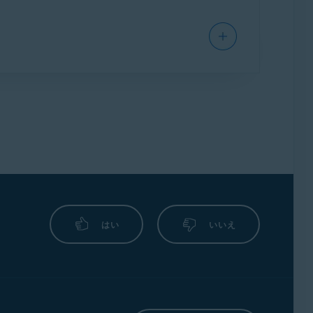
る情報に従って、ネットワークトラフィック
IP アドレス、ローカル ポートまたはリモー
。ほとんどの場合、お客様の入力なしで
できます。
な接続タイプのネットワークトラフィックを
とんどの場合、お客様の入力なしでファ
合、お客様の入力なしでファイアウォー
はい
いいえ