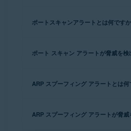
アバスト無料アンチウイルスとアバスト プ
漏洩防止
は、ログイン情報、PC 名、メー
い。
クでのセキュリティを高めます。
ポートスキャンアラートとは何です
アバストファイアウォール：はじめに
フリーWi-Fiネットワーク（空港やカフェ
[
ファイアウォール
] ▸ [
プレミアム
] の順に移
[
ポートスキャンアラート
] をオンにする
します。
ポート スキャン アラートが脅威を
ポートスキャンアラートは常にオンにしてお
ます。[
ポートスキャンアラート
] の上のス
ポートスキャンアラート
が脅威を検出した場
クションのいずれかを選択できます。
ARP スプーフィング アラートとは
このネットワークを切断してブロック
注意:
ポート スキャン アラート
（
ック済み
くのホーム セキュリティ ソリ
メッセージは
ネットワーク画面
[
ARP スプーフィングアラート
] がオンの
ロック解除
アンチウイルスのネットワーク
] を選択します。
ARP スプーフィング アラートが脅
する情報を提供します。
ARP スプーフィングとは、攻撃者がアドレ
疑わしいデバイスは接続したままブロッ
デバイスと通信させることです。これにより
す。これにより、インターネットの使用
ポートスキャンアラートを
有効
ることができます。