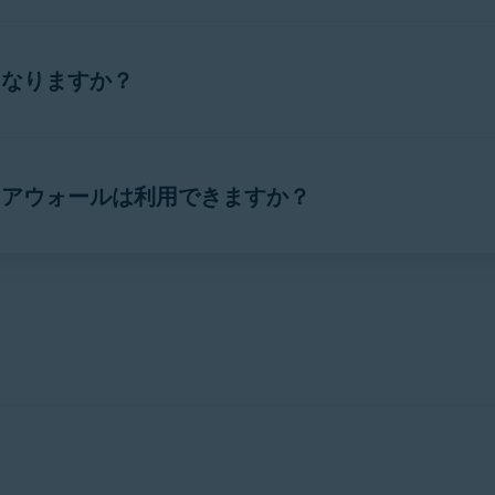
ールはデフォルトで有効になっています。トラブルシューティ
くことをおすすめします。
うなりますか？
事の手順を参照してください。
接続するたびに、そのネットワークが
プライベート
か
パブリッ
イアウォールは利用できますか？
のネットワークなど）は、低いレベルのセキュリティを必要と
、ファイアウォールはネットワーク内のすべての通信を許可し
ンチウイルスとアバスト プレミアム セキュリティには、コ
能は、有料の
アバスト プレミアム セキュリティ
ライセンスが
など）は、セキュリティ リスクが高いため、自動的に
未信頼
と
ルは受信する通信をすべてブロックし、プライバシーと安全性
信頼かを変更することができます。詳細については、次の記事
アム機能
」セクションを参照してください。