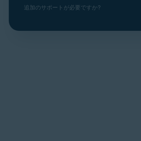
追加のサポートが必要ですか?
[
基本ルール
] タブを選択します。
アバスト アンチウイルスでのファイアウ
基本ルール画面の使用の詳細については、次
アバスト アンチウイルスでのファイアウ