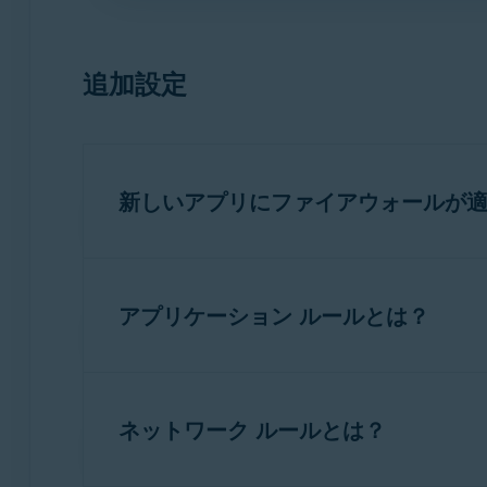
ブロックされたデバイスは、[
メニ
☰
ARP スプーフィングアラート
が脅威を検出
能します。これにより、保護を
下のアクションのいずれかを選択できます。
この潜在的な脅威を無視: このネットワ
ARP スプーフィング アラートを常に有効
選択はおすすめしません。
移動します。[
ARP スプーフィングアラート
追加設定
このネットワークを切断してブロック
（
ック済み
メッセージは
ネットワーク画面
ロック解除
] を選択します。
注意:
ARP スプーフィング ア
疑わしいデバイスは接続したままブロッ
は、多くのホーム セキュリティ 
新しいアプリにファイアウォールが
ます。これにより、インターネットの使
ん。ブロックされたデバイスは、[
☰
ARP スプーフィング アラートが
より、保護を確実にしながら、
まだアプリのルールが割り当てられていない
この潜在的な脅威を無視: このネットワ
選択はおすすめしません。
アプリケーション ルールとは？
アバスト アンチウイルスを開き
、[
保護
] 
右上隅にある [
設定
] （歯車アイコン
ファイアウォールはアプリケーションまたは
[
ファイアウォールによる新規アプリの取
ットまたは別のネットワークに接続するとき
ネットワーク ルールとは？
高度なユーザー
は個々のアプリに対して接続
スマート モード
（推奨およびデフォ
す。