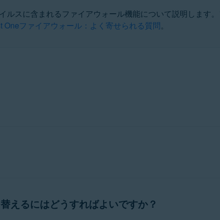
イルスに含まれるファイアウォール機能について説明します。ファ
ast Oneファイアウォール：よく寄せられる質問
。
ation
ucation - 32 / 64 ビット
 ビット
ット
rofessional / Enterprise / Ultimate - Service Pack 1 with Convenien
との間のネットワークトラフィックを監視し、不正な通信や侵
ように設計されています。ファイアウォールを有効にするだけ
り替えるにはどうすればよいですか？