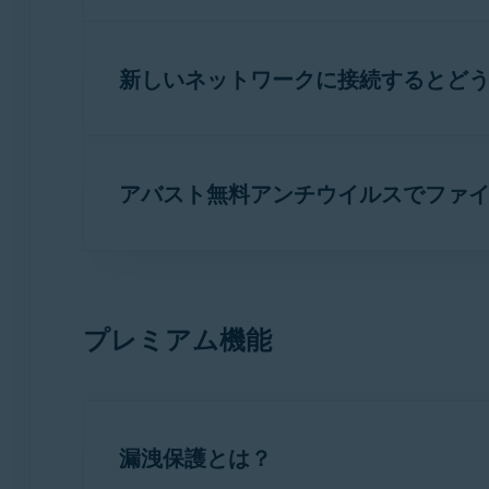
セキュリティを確保するため、ファイアウォ
限り、ファイアウォールを常に有効にしてお
新しいネットワークに接続するとど
ファイアウォールを無効にするには、次の記
ファイアウォールは、新しいネットワークに
アバストファイアウォール：はじめに
定を適用します。
アバスト無料アンチウイルスでファ
プライベート ネットワーク
（自宅や職場
頼されたネットワークに接続するたびに
はい。バージョン
21.7
以降のアバスト無料ア
り良い接続性を実現します。
ただし、次のプレミアムファイアウォール機
パブリック ネットワーク
（カフェや空港
プレミアム機能
漏洩防止
ークに接続するたびに、ファイアウォー
を適用します。
ポートスキャンアラート
必要に応じて、ネットワークが信頼済みか未
ARP スプーフィングアラート
漏洩保護とは？
プレミアム機能の詳細については、「
プレミ
アバスト ファイアウォール - はじめに