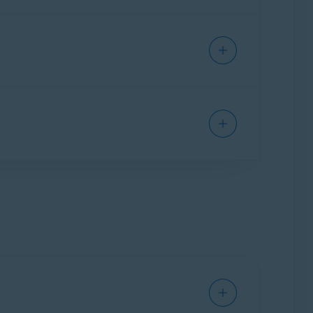
ングのために一時的に無効にする必要がない
ク
かを自動的に認識し、以下のような関連設
し、自動的に
信頼済み
とマークされます。信
、低いレベルのセキュリティを適用して、よ
アのファイアウォール機能が付属しています。
ある場合に限りご利用可能です。
マークされます。信頼されていないネットワ
を確保するために高いレベルのセキュリティ
を参照してください。