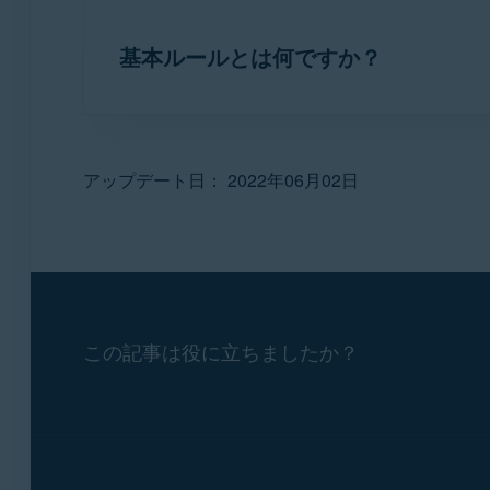
ネットワークルール
（以前は
パケットルール
ブロック
：ファイアウォールは、新
を許可するかブロックするかを制御できます。
重要:
どうしても必要な場合にの
基本ルールとは何ですか？
ト ポートが含まれます。
ファイアウォールによって最適
高度なユーザー
は
許可
：ファイアウォールは、新しい
確認する
：新しいアプリによる接続
基本ルール
（以前は
システム ルール
と呼ば
アプリケーション ルールの設定：
制御する一連のファイアウォールルールです
重要:
どうしても必要な場合にの
イアウォールによって最適なル
アップデート日： 2022年06月02日
アバスト アンチウイルスを開き
、[
保護
] 
重要:
どうしても必要な場合にの
右上隅にある [
設定
] （歯車アイコン
ネットワーク ルールの設定：
ルによって最適なルールが策定
[
ファイアウォールルールを表示
] を選
アバスト アンチウイルスを開き
、[
保護
] 
[
アプリケーション ルール
] タブを選択
この記事は役に立ちましたか？
基本ルールの設定：
右上隅にある [
設定
] （歯車アイコン
アプリケーション ルール画面の使用の詳細
[
ファイアウォールルールを表示
] を選
アバスト アンチウイルスを開き
、[
保護
] 
アバスト アンチウイルスでのファイアウ
[
ネットワークルール
] タブを選択します
右上隅にある [
設定
] （歯車アイコン
ネットワーク ルール画面の使用の詳細につ
[
ファイアウォールルールを表示
] を選