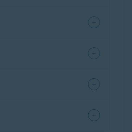
方法については、次の記事をご参照くださ
するリスクを防ぐことにより、公共ネットワー
ます。この機能をオンにするには、[
保護
] ▸
いることを確認します。
ンしようとした場合にファイアウォールが警告
ァイアウォール
] ▸ [
プレミアム
] の順に移動し
します。表示されるダイアログで、以下のア
ットワークへの接続をブロックします。
は
決して有効になりません
。これは、多
ブロ
要があるためです。たとえば、アバスト
クを解除するには、[
設定を表示する
] ▸ [
ブ
します。
トをスキャンして、潜在的な脆弱性に関
イスを騙し、攻撃者がコントロールする外部
ンに使用されているデバイスをブロックしま
証情報などを含むネットワーク通信を傍受す
在する可能性があるため、推奨されません。
、ポートスキャンアラートが自動的に機