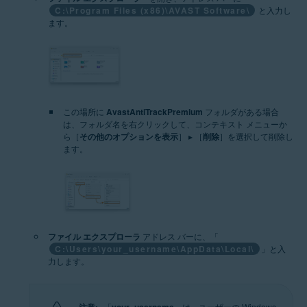
C:\Program Files (x86)\AVAST Software\
と入力し
ます。
この場所に
AvastAntiTrackPremium
フォルダがある場合
は、フォルダ名を右クリックして、コンテキスト メニューか
ら［
その他のオプションを表示
］ ▸ ［
削除
］を選択して削除し
ます。
ファイル エクスプローラ
アドレス バーに、「
C:\Users\your_username\AppData\Local\
」と入
力します。
注意:
「
your_username
」は、ユーザーの Windows