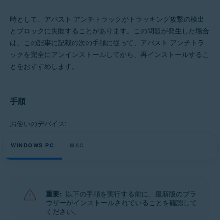
時として、アバスト アンチトラックがトラッキング攻撃の検出
オペレーティング システム:
とブロックに失敗することがあります。この問題が発生した場合
Microsoft Windows 11 Home / Pro / Enterprise / Education
は、この記事に記載の次の手順に従って、アバスト アンチトラ
Microsoft Windows 10 Home / Pro / Enterprise / Education - 32 / 64 ビッ
ト
ックを完全にアンインストールしてから、再インストールするこ
Microsoft Windows 8.1 / Pro / Enterprise - 32 / 64 ビット
とをおすすめします。
Microsoft Windows 8 / Pro / Enterprise - 32 / 64 ビット
Microsoft Windows 7 Home Basic / Home Premium / Professional /
Enterprise / Ultimate - Service Pack 1、32 / 64 ビット
手順
Apple macOS 12.x（Monterey）
Apple macOS 11.x（Big Sur）
Apple macOS 10.15.x（Catalina）
お使いのデバイス:
Apple macOS 10.14.x（Mojave）
Apple macOS 10.13.x（High Sierra）
WINDOWS PC
MAC
Apple macOS 10.12.x（Sierra）
Apple Mac OS X 10.11.x（El Capitan）
重要:
以下の手順を実行する前に、最新版のブラ
ウザーがインストールされていることを確認して
ください。