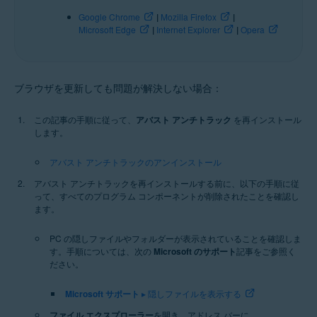
Google Chrome
|
Mozilla Firefox
|
Microsoft Edge
|
Internet Explorer
|
Opera
ブラウザを更新しても問題が解決しない場合：
この記事の手順に従って、
アバスト アンチトラック
を再インストール
します。
アバスト アンチトラックのアンインストール
アバスト アンチトラックを再インストールする前に、以下の手順に従
って、すべてのプログラム コンポーネントが削除されたことを確認し
ます。
PC の隠しファイルやフォルダーが表示されていることを確認しま
す。手順については、次の
Microsoft のサポート
記事をご参照く
ださい。
Microsoft サポート
▸ 隠しファイルを表示する
ファイル エクスプローラー
を開き、アドレス バーに