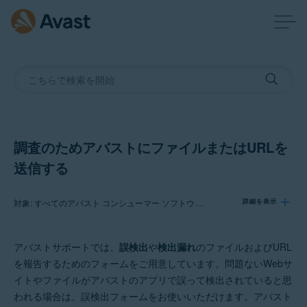
調査のためアバストにファイルまたはURLを
送信する
対象: すべてのアバスト コンシューマー ソフトウェア製品
詳細を表示
アバストサポートでは、
誤検出
や
検出漏れ
のファイルおよびURL
製品:
を報告するためのフォームをご用意しています。問題ないWebサ
すべてのアバスト コンシューマー ソフトウェア製品
イトやファイルがアバストのアプリで誤って検出されていると思
われる場合は、誤検出フォームをお使いいただけます。アバスト
オペレーティング システム: