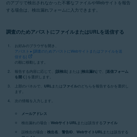
のアプリで検出されなかった不審なファイルやWebサイトを報告
サポートされるすべてのプラットフォーム
する場合は、検出漏れフォームに入力できます。
調査のためアバストにファイルまたはURLを送信する
お好みのブラウザを開き、
アバスト ▸ [調査のためアバストにWebサイトまたはファイルを送
信する]
の順に移動します。
報告する内容に応じて、[
誤検出
] または [
検出漏れ
] で、[
送信フォーム
を開く
] を選択します。
上部のパネルで、
URL
または
ファイル
のどちらを報告するかを選択し
ます。
次の情報を入力します。
メールアドレス
検出漏れの場合：
WebサイトURL
または該当する
ファイル
誤検出の場合：
検出名
、
警告ID
、
WebサイトURL
または該当する