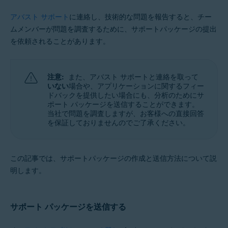
オペレーティング システム:
アバスト サポート
に連絡し、技術的な問題を報告すると、チー
ムメンバーが問題を調査するために、サポートパッケージの提出
Apple macOS 12.x（Monterey）
Apple macOS 11.x（Big Sur）
を依頼されることがあります。
Apple macOS 10.15.x（Catalina）
Apple macOS 10.14.x（Mojave）
Apple macOS 10.13.x（High Sierra）
Apple macOS 10.12.x（Sierra）
注意:
また、アバスト サポートと連絡を取って
Apple Mac OS X 10.11.x（El Capitan）
いない
場合や、アプリケーションに関するフィー
ドバックを提供したい場合にも、分析のためにサ
ポート パッケージを送信することができます。
当社で問題を調査しますが、お客様への直接回答
を保証しておりませんのでご了承ください。
この記事では、サポートパッケージの作成と送信方法について説
明します。
サポート パッケージを送信する