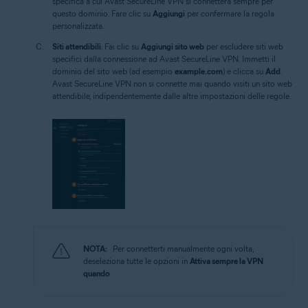
specifica a cui Avast SecureLine VPN si connetterà sempre per
questo dominio. Fare clic su
Aggiungi
per confermare la regola
personalizzata.
Siti attendibili
: Fai clic su
Aggiungi sito web
per escludere siti web
specifici dalla connessione ad Avast SecureLine VPN. Immetti il
dominio del sito web (ad esempio
example.com
) e clicca su
Add
.
Avast SecureLine VPN non si connette mai quando visiti un sito web
attendibile, indipendentemente dalle altre impostazioni delle regole.
NOTA:
Per connetterti manualmente ogni volta,
deseleziona tutte le opzioni in
Attiva sempre la VPN
quando