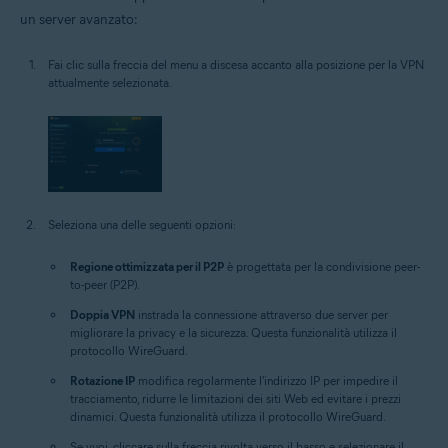
un server avanzato:
Fai clic sulla freccia del menu a discesa accanto alla posizione per la VPN
attualmente selezionata.
Seleziona una delle seguenti opzioni:
Regione ottimizzata per il P2P
è progettata per la condivisione peer-
to-peer (P2P).
Doppia VPN
instrada la connessione attraverso due server per
migliorare la privacy e la sicurezza. Questa funzionalità utilizza il
protocollo WireGuard.
Rotazione IP
modifica regolarmente l'indirizzo IP per impedire il
tracciamento, ridurre le limitazioni dei siti Web ed evitare i prezzi
dinamici. Questa funzionalità utilizza il protocollo WireGuard.
Se vuoi, cliccare sulla freccia rivolta verso il basso e selezionare il