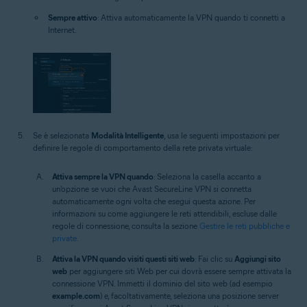
Sempre attivo
: Attiva automaticamente la VPN quando ti connetti a
Internet.
Se è selezionata
Modalità Intelligente
, usa le seguenti impostazioni per
definire le regole di comportamento della rete privata virtuale:
Attiva sempre la VPN quando
: Seleziona la casella accanto a
un'opzione se vuoi che Avast SecureLine VPN si connetta
automaticamente ogni volta che esegui questa azione. Per
informazioni su come aggiungere le reti attendibili, escluse dalle
regole di connessione, consulta la sezione
Gestire le reti pubbliche e
private
.
Attiva la VPN quando visiti questi siti web
: Fai clic su
Aggiungi sito
web
per aggiungere siti Web per cui dovrà essere sempre attivata la
connessione VPN. Immetti il dominio del sito web (ad esempio
example.com
) e, facoltativamente, seleziona una posizione server