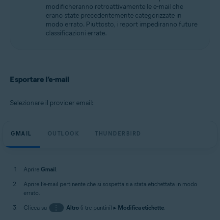
modificheranno retroattivamente le e-mail che
erano state precedentemente categorizzate in
modo errato. Piuttosto, i report impediranno future
classificazioni errate.
Esportare l’e-mail
Selezionare il provider email:
GMAIL
OUTLOOK
THUNDERBIRD
Aprire
Gmail
.
Aprire l’e-mail pertinente che si sospetta sia stata etichettata in modo
errato.
Clicca su
⋮
Altro
(i tre puntini) ▸
Modifica etichette
.