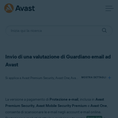
Invio di una valutazione di Guardiano email ad
Avast
Si applica a Avast Premium Security, Avast One, Avast Mobile Security Premium
MOSTRA DETTAGLI
Prodotti:
La versione a pagamento di
Protezione e-mail
, inclusa in
Avast
Avast Premium Security
Premium Security
,
Avast Mobile Security Premium
e
Avast One
,
Avast One
consente di scansionare le e-mail negli account e-mail online.
Avast Mobile Security Premium