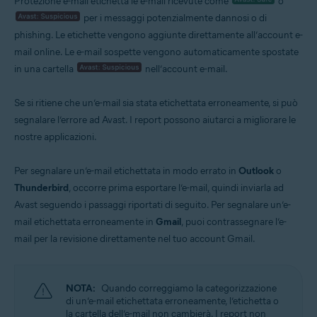
Protezione e-mail etichetta le e-mail ricevute come
o
per i messaggi potenzialmente dannosi o di
Sistemi operativi:
phishing. Le etichette vengono aggiunte direttamente all’account e-
Windows, macOS, Android e iOS
mail online. Le e-mail sospette vengono automaticamente spostate
in una cartella
nell’account e-mail.
Se si ritiene che un’e-mail sia stata etichettata erroneamente, si può
segnalare l’errore ad Avast. I report possono aiutarci a migliorare le
nostre applicazioni.
Per segnalare un’e-mail etichettata in modo errato in
Outlook
o
Thunderbird
, occorre prima esportare l’e-mail, quindi inviarla ad
Avast seguendo i passaggi riportati di seguito. Per segnalare un’e-
mail etichettata erroneamente in
Gmail
, puoi contrassegnare l’e-
mail per la revisione direttamente nel tuo account Gmail.
NOTA:
Quando correggiamo la categorizzazione
di un’e-mail etichettata erroneamente, l’etichetta o
la cartella dell’e-mail non cambierà. I report non