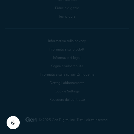
Fiducia digitale
Tecnologia
Informativa sulla privacy
Informativa sui prodotti
Informazioni legali
Segnala vulnerabilità
Informativa sulla schiavitù moderna
Dettagli abbonamento
Cookie Settings
Recedere dal contratto
© 2025 Gen Digital Inc.
Tutti i diritti riservati.