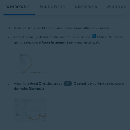
WINDOWS 11
WINDOWS 10
WINDOWS 8
WINDOWS 7
Assicurarsi che nel PC non siano in esecuzione altre applicazioni.
Fare clic con il pulsante destro del mouse sull’icona
Start
di Windows,
quindi selezionare
App e funzionalità
nel menu visualizzato.
Accanto a
Avast One
, cliccare su
⋮
Opzioni
(tre puntini) e selezionare
due volte
Disinstalla
.