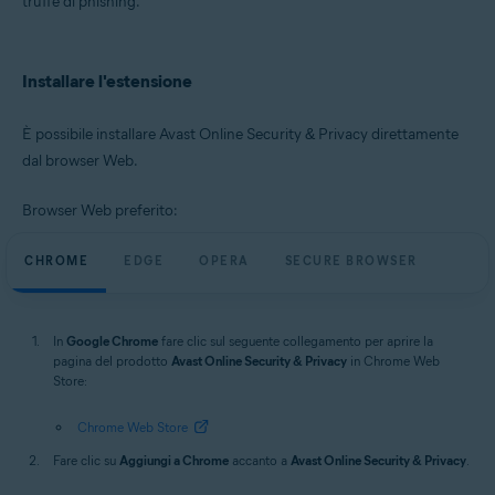
truffe di phishing.
Microsoft Windows 11 Home / Pro / Enterprise / Education
Microsoft Windows 10 Home / Pro / Enterprise / Education - 32/64 bit
Microsoft Windows 8.1 / Pro / Enterprise - 32/64 bit
Installare l'estensione
Microsoft Windows 8 / Pro / Enterprise - 32/64 bit
Microsoft Windows 7 Home Basic / Home Premium / Professional /
Enterprise / Ultimate - Service Pack 1, 32/64 bit
È possibile installare Avast Online Security & Privacy direttamente
dal browser Web.
Apple macOS 14.x (Sonoma)
Apple macOS 13.x (Ventura)
Apple macOS 12.x (Monterey)
Browser Web preferito:
Apple macOS 11.x (Big Sur)
Apple macOS 10.15.x (Catalina)
CHROME
Apple macOS 10.14.x (Mojave)
EDGE
OPERA
SECURE BROWSER
Apple macOS 10.13.x (High Sierra)
Apple macOS 10.12.x (Sierra)
In
Google Chrome
fare clic sul seguente collegamento per aprire la
pagina del prodotto
Avast Online Security & Privacy
in Chrome Web
Store:
Chrome Web Store
Fare clic su
Aggiungi a Chrome
accanto a
Avast Online Security & Privacy
.