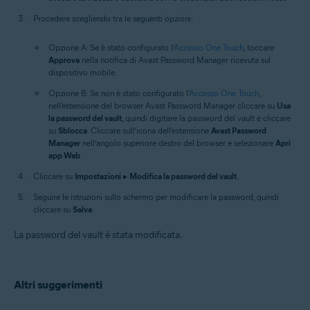
Procedere scegliendo tra le seguenti opzioni:
Opzione A: Se è stato configurato l’
Accesso One Touch
, toccare
Approva
nella notifica di Avast Password Manager ricevuta sul
dispositivo mobile.
Opzione B: Se non è stato configurato l'
Accesso One Touch
,
nell'estensione del browser Avast Password Manager cliccare su
Usa
la password del vault
, quindi digitare la password del vault e cliccare
su
Sblocca
. Cliccare sull’icona dell'estensione
Avast Password
Manager
nell’angolo superiore destro del browser e selezionare
Apri
app Web
.
Cliccare su
Impostazioni
▸
Modifica la password del vault
.
Seguire le istruzioni sullo schermo per modificare la password, quindi
cliccare su
Salva
.
La password del vault è stata modificata.
Altri suggerimenti