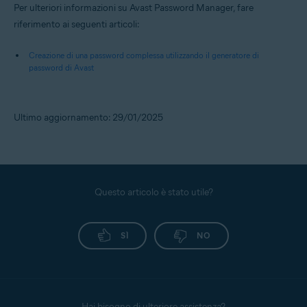
Per ulteriori informazioni su Avast Password Manager, fare
riferimento ai seguenti articoli:
Creazione di una password complessa utilizzando il generatore di
password di Avast
Ultimo aggiornamento: 29/01/2025
Questo articolo è stato utile?
SÌ
NO
Hai bisogno di ulteriore assistenza?