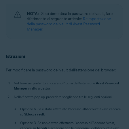
Windows, MacOS
NOTA:
Se si dimentica la password del vault, fare
riferimento al seguente articolo:
Reimpostazione
della password del vault di Avast Password
Manager
.
Istruzioni
Per modificare la password del vault dall’estensione del browser:
Nel browser preferito, cliccare sull'icona dell'estensione
Avast Password
Manager
in alto a destra.
Nella finestra pop-up, procedere scegliendo tra le seguenti opzioni:
Opzione A: Se è stato effettuato l'accesso all'Account Avast, cliccare
su
Sblocca vault
.
Opzione B: Se non è stato effettuato l'accesso all'Account Avast,
cliccare su
Accedi
e accedere con le credenziali dell'Account Avast.