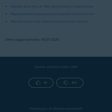
Escludere alcuni file o siti Web dalla scansione in Avast Antivirus
Regolazione delle impostazioni per le scansioni di Avast Antivirus
Altre informazioni sulle scansioni antivirus in Avast Antivirus
Ultimo aggiornamento: 16/01/2025
Questo articolo è stato utile?
SÌ
NO
Hai bisogno di ulteriore assistenza?