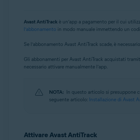
Sistemi operativi:
Windows, MacOS e Android
Avast AntiTrack
è un’app a pagamento per il cui utiliz
l’abbonamento
in modo manuale immettendo un codice
Se l’abbonamento Avast AntiTrack scade, è necessari
Gli abbonamenti per Avast AntiTrack acquistati trami
necessario attivare manualmente l’app.
NOTA:
In questo articolo si presuppone che
seguente articolo:
Installazione di Avast A
Attivare Avast AntiTrack