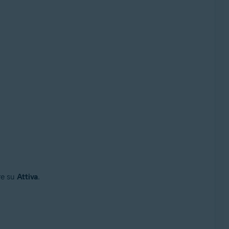
are su
Attiva
.