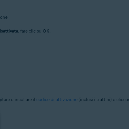
ione:
isattivata
, fare clic su
OK
.
tare o incollare il
codice di attivazione
(inclusi i trattini) e clicc