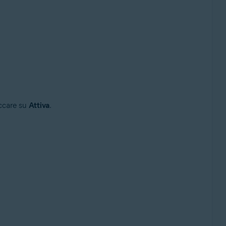
liccare su
Attiva
.