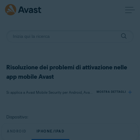
Risoluzione dei problemi di attivazione nelle
app mobile Avast
Si applica a Avast Mobile Security per Android, Avast Cleanup per Android, Avast SecureLine VPN per Android, Avast Mobile Security per iOS, Avast SecureLine VPN per iOS
MOSTRA DETTAGLI
Prodotti:
Dispositivo:
Avast Mobile Security 23.x per Android
Avast Cleanup 23.x per Android
ANDROID
IPHONE/IPAD
Avast SecureLine VPN 6.x per Android