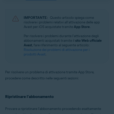
Avast Mobile Security 23.x per iOS
Avast SecureLine VPN 6.x per iOS
IMPORTANTE:
Questo articolo spiega come
Sistemi operativi:
risolvere i problemi relativi all'attivazione delle app
Avast per iOS acquistate tramite
App Store
.
Google Android 8.0 (Oreo, API 26) o versioni successive
Apple iOS 14.0 o versione successiva
Per risolvere i problemi durante l'attivazione degli
abbonamenti acquistati tramite il
sito Web ufficiale
Avast
, fare riferimento al seguente articolo:
Risoluzione dei problemi di attivazione per i
prodotti Avast
.
Per risolvere un problema di attivazione tramite App Store,
procedere come descritto nelle seguenti sezioni:
Ripristinare l'abbonamento
Provare a ripristinare l'abbonamento procedendo esattamente