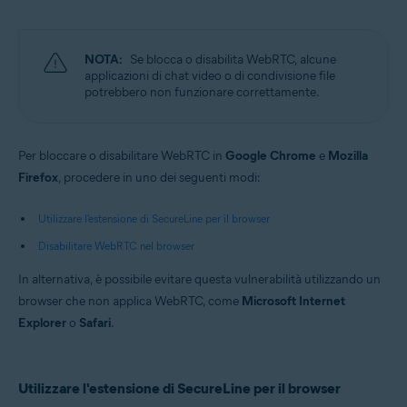
Microsoft Windows 10 Home / Pro / Enterprise / Education - 32/64 bit
Microsoft Windows 8.1 / Pro / Enterprise - 32/64 bit
Microsoft Windows 8 / Pro / Enterprise - 32/64 bit
Microsoft Windows 7 Home Basic / Home Premium / Professional /
NOTA:
Se blocca o disabilita WebRTC, alcune
Enterprise / Ultimate - Service Pack 1, 32/64 bit
applicazioni di chat video o di condivisione file
potrebbero non funzionare correttamente.
Apple macOS 11.x (Big Sur)
Apple macOS 10.15.x (Catalina)
Apple macOS 10.14.x (Mojave)
Per bloccare o disabilitare WebRTC in
Apple macOS 10.13.x (High Sierra)
Google Chrome
e
Mozilla
Apple macOS 10.12.x (Sierra)
Firefox
, procedere in uno dei seguenti modi:
Utilizzare l'estensione di SecureLine per il browser
Disabilitare WebRTC nel browser
In alternativa, è possibile evitare questa vulnerabilità utilizzando un
browser che non applica WebRTC, come
Microsoft Internet
Explorer
o
Safari
.
Utilizzare l'estensione di SecureLine per il browser