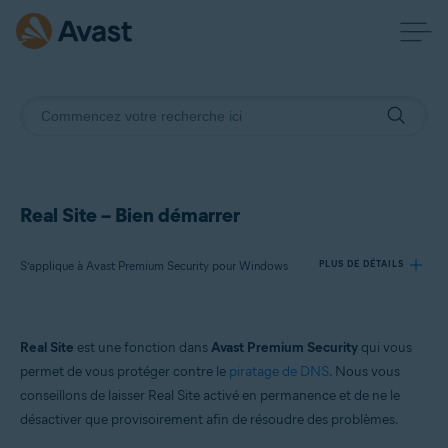
Real Site – Bien démarrer
S’applique à Avast Premium Security pour Windows
PLUS DE DÉTAILS
Produits:
Real Site
est une fonction dans
Avast Premium Security
qui vous
Avast Premium Security 24.x pour Windows
permet de vous protéger contre le
piratage de DNS
. Nous vous
conseillons de laisser Real Site activé en permanence et de ne le
Systèmes d'exploitation:
désactiver que provisoirement afin de résoudre des problèmes.
Microsoft Windows 11 Famille/Pro/Entreprise/Éducation