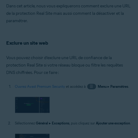
Microsoft Windows 10 Famille/Pro/Entreprise/Éducation (32/64 bits)
Dans cet article, nous vous expliquerons comment exclure une URL
Microsoft Windows 8.1/Professionnel/Entreprise (32/64 bits)
de la protection Real Site mais aussi comment la désactiver et la
Microsoft Windows 8/Professionnel/Entreprise (32/64 bits)
Microsoft Windows 7 Édition Familiale Basique/Édition Familiale
paramétrer.
Premium/Professionnel/Entreprise/Édition Intégrale - Service Pack 1
avec mise à jour cumulative de commodité (32/64 bits)
Exclure un site web
Vous pouvez choisir d’exclure une URL de confiance de la
protection Real Site si votre réseau bloque ou filtre les requêtes
DNS chiffrées. Pour ce faire :
Ouvrez Avast Premium Security
et accédez à
☰
Menu
▸
Paramètres
.
Sélectionnez
Général
▸
Exceptions
, puis cliquez sur
Ajouter une exception
.