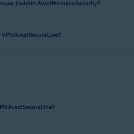
orsque j’achète AvastPremiumSecurity?
onnement séparé. Vous ne pouvez pas utiliser un abonnement
Av
eur VPNAvastSecureLine?
au VPNAvastSecureLine via le
site officiel d’Avast
.
 est un composant facultatif qui vous permet d’ajuster facilem
Chrome
ou
MozillaFirefox
. Pour obtenir des instructions sur l’in
ltez l’article suivant:
PNAvastSecureLine sur Windows et Mac
VPNAvastSecureLine?
lées, consultez l’article suivant: