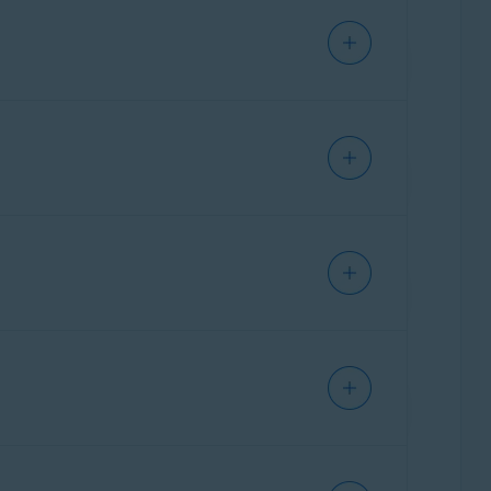
N, Antivirus et Cleanup s'exécutent sous
st depuis une interface unique, ce qui vous
com/
proposent désormais le programme
du VPN Avast SecureLine.
uivant :
Comment passer d'Avast One à une
ez installé la version autonome du VPN Avast
 utiliser la version autonome de l'application
t Premium Security
soit installé sur votre Mac