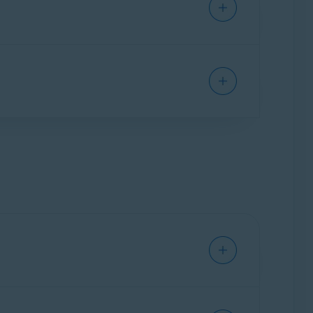
astPremiumSecurity
pour activer le
ent certains aspects du comportement du
stallation de l’extension de navigateur du