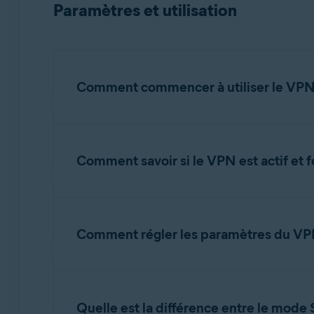
Paramètres et utilisation
Si l’activation échoue, consultez l’article suiva
Résolution des problèmes d’activation dans
Comment commencer à utiliser le VP
Pour savoir comment démarrer avec VPNAvast Se
Comment savoir si le VPN est actif et 
VPNAvastSecureLine pour Windows et Mac
Après avoir activé le VPN Avast SecureLine en 
le texte
Votre confidentialité en ligne est pro
Comment régler les paramètres du V
Ouvrez
VPN Avast SecureLine
et accédez
Quelle est la différence entre le mo