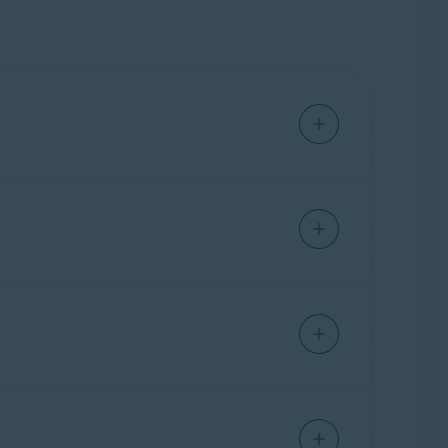
vert (
activé
), le VPN Avast SecureLine affiche