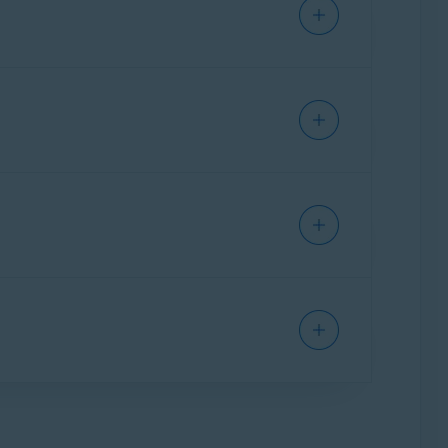
abonnement sur un maximum de
10appareils
en
is début avril2021
sont valables pour
vril2021, il est valable pour
5appareils
lors valable pour 10appareils.
nt le nombre limite d’appareils autorisés pour
aller et l’activer sur un autre appareil.
Avast
associé à l’adresse e-mail que vous
nement
AvastPremiumSecurity
pour activer le