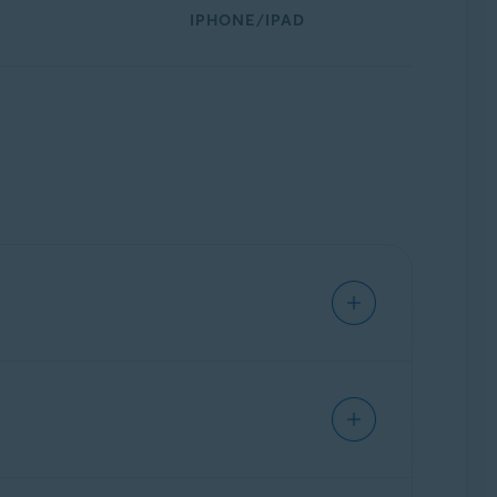
IPHONE/IPAD
rgez. Il rend votre activité Internet
ts.
 Avast sécurisés à l'aide d'un tunnel chiffré