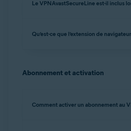
Le VPNAvastSecureLine est-il inclus l
Non, le VPNAvastSecureLine nécessite un ab
VPNAvastSecureLine.
Qu’est-ce que l’extension de navigat
Vous pouvez acheter un abonnement séparé 
L’extension de navigateur VPNAvastSecureLine
VPNAvastSecureLine directement via
Google
VPNAvastSecureLine sur Windows et Mac, consu
Abonnement et activation
Installer l’extension de navigateur du V
Comment activer un abonnement au 
Pour obtenir des instructions d’activation détail