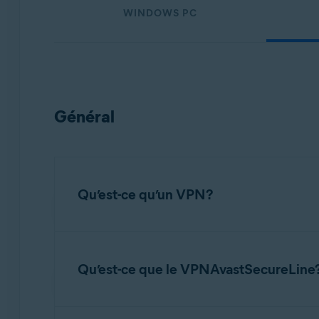
Systèmes d'exploitation:
WINDOWS PC
Windows, macOS, Android et iOS
Général
Qu’est-ce qu’un VPN?
Le
réseau privé virtuel
(VPN) fonctionne comme 
anonyme et votre connexion plus sûre quand vo
Qu’est-ce que le VPNAvastSecureLine
Le VPN Avast SecureLine
est une application 