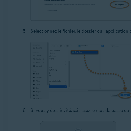
Sélectionnez le fichier, le dossier ou l’application
Si vous y êtes invité, saisissez le mot de passe q