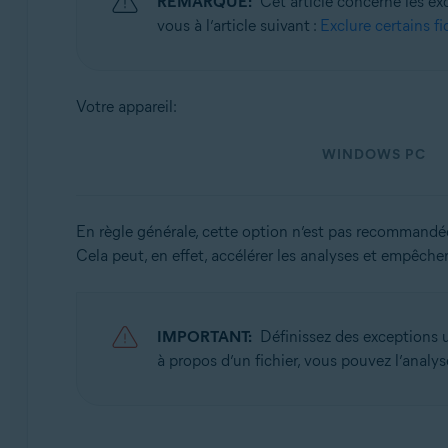
REMARQUE:
Cet article concerne les e
Systèmes d'exploitation:
vous à l’article suivant :
Exclure certains fi
Windows et Mac
Votre appareil:
WINDOWS PC
En règle générale, cette option n’est pas recommandée. 
Cela peut, en effet, accélérer les analyses et empêcher
IMPORTANT:
Définissez des exceptions u
à propos d’un fichier, vous pouvez l’analy