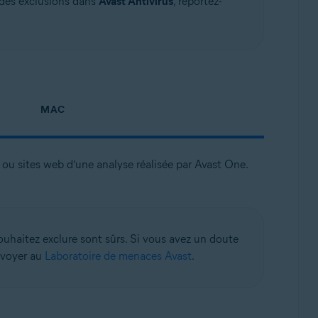
 des exclusions dans
Avast Antivirus
, reportez-
MAC
s ou sites web d’une analyse réalisée par Avast One.
ouhaitez exclure sont sûrs. Si vous avez un doute
nvoyer au
Laboratoire de menaces Avast
.