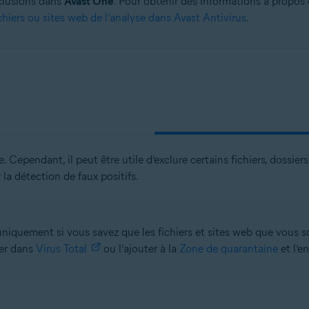
xclusions dans
Avast One
. Pour obtenir des informations à propos
chiers ou sites web de l’analyse dans Avast Antivirus
.
Cependant, il peut être utile d’exclure certains fichiers, dossier
 la détection de faux positifs.
niquement si vous savez que les fichiers et sites web que vous s
ser dans
Virus Total
ou l’ajouter à la
Zone de quarantaine
et l’e