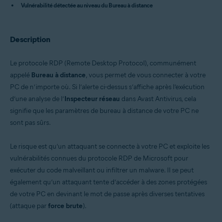
Vulnérabilité détectée au niveau du Bureau à distance
Avast Antivirus Gratuit
Systèmes d'exploitation:
Description
Microsoft Windows
Le protocole RDP (Remote Desktop Protocol), communément
appelé
Bureau à distance
, vous permet de vous connecter à votre
PC de n’importe où. Si l’alerte ci-dessus s’affiche après l’exécution
d’une analyse de l’
Inspecteur réseau
dans Avast Antivirus, cela
signifie que les paramètres de bureau à distance de votre PC ne
sont pas sûrs.
Le risque est qu’un attaquant se connecte à votre PC et exploite les
vulnérabilités connues du protocole RDP de Microsoft pour
exécuter du code malveillant ou infiltrer un malware. Il se peut
également qu’un attaquant tente d’accéder à des zones protégées
de votre PC en devinant le mot de passe après diverses tentatives
(attaque par
force brute
).