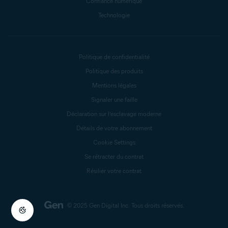
Confiance numérique
Technologie
Politique de confidentialité
Politique des produits
Mentions légales
Signaler une faille
Déclaration sur l’esclavage moderne
Détails de votre abonnement
Cookie Settings
Se rétracter du contrat
Résilier votre contrat
© 2025 Gen Digital Inc.
Tous droits réservés.