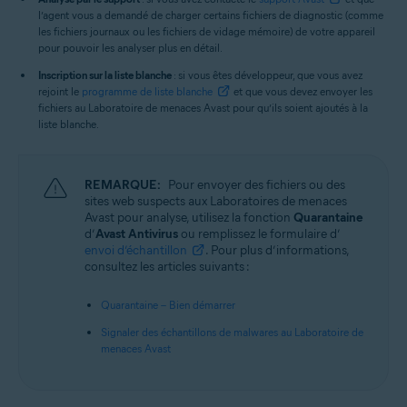
l’agent vous a demandé de charger certains fichiers de diagnostic (comme
Windows et macOS
les fichiers journaux ou les fichiers de vidage mémoire) de votre appareil
pour pouvoir les analyser plus en détail.
Inscription sur la liste blanche
: si vous êtes développeur, que vous avez
rejoint le
programme de liste blanche
et que vous devez envoyer les
fichiers au Laboratoire de menaces Avast pour qu’ils soient ajoutés à la
liste blanche.
REMARQUE:
Pour envoyer des fichiers ou des
sites web suspects aux Laboratoires de menaces
Avast pour analyse, utilisez la fonction
Quarantaine
d’
Avast Antivirus
ou remplissez le formulaire d’
envoi d’échantillon
. Pour plus d’informations,
consultez les articles suivants :
Quarantaine – Bien démarrer
Signaler des échantillons de malwares au Laboratoire de
menaces Avast